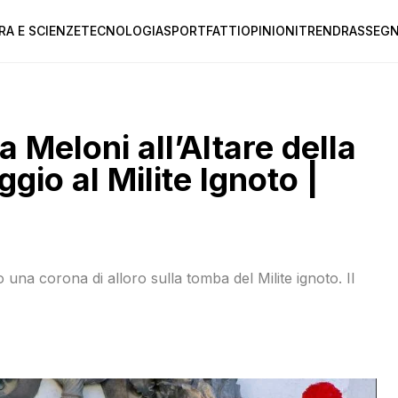
RA E SCIENZE
TECNOLOGIA
SPORT
FATTI
OPINIONI
TREND
RASSEGN
a Meloni all’Altare della
gio al Milite Ignoto |
una corona di alloro sulla tomba del Milite ignoto. Il