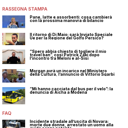
RASSEGNA STAMPA
Pane, latte e assorbenti: cosa cambierà
con la prossima manovra di bilancio
Il ritorno di Di Maio: sarà Inviato Speciale
Ue per la Regione del Golfo Persico?
“Spero abbia chiesto di togliere il mio
travel ban”, così Patrick Zaki dopo
l’incontro tra Meloni e al-Sisi
Morgan avrà un incarico nel Ministero
della Cultura, l’annuncio di Vittorio Sgarbi
“Mi hanno cacciata dal bus per il velo”: la
denuncia di Aicha a Modena
FAQ
Incidente stradale all’uscita di Novara:
morte due donne, arrestato un uomo alla