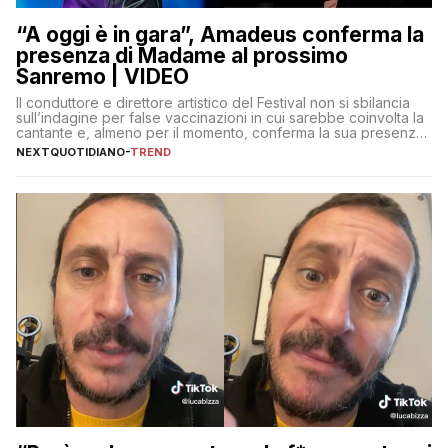
“A oggi è in gara”, Amadeus conferma la
presenza di Madame al prossimo
Sanremo | VIDEO
Il conduttore e direttore artistico del Festival non si sbilancia
sull’indagine per false vaccinazioni in cui sarebbe coinvolta la
cantante e, almeno per il momento, conferma la sua presenza
sul palco dell’Ariston
NEXTQUOTIDIANO
-
TREND