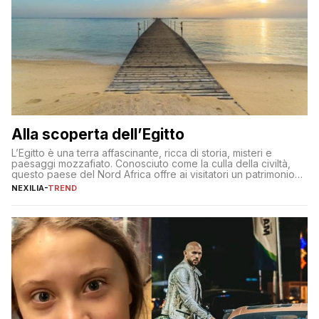
Alla scoperta dell’Egitto
L’Egitto è una terra affascinante, ricca di storia, misteri e
paesaggi mozzafiato. Conosciuto come la culla della civiltà,
questo paese del Nord Africa offre ai visitatori un patrimonio
culturale unico al mondo. Attraverso i millenni, l’Egitto è stato il
NEXILIA
-
TREND
crocevia di grandi civiltà e culture, che hanno lasciato tracce
indelebili nella sua architettura, nelle tradizioni […]