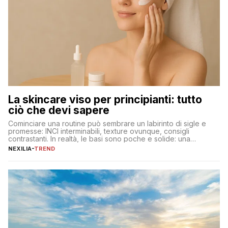
La skincare viso per principianti: tutto
ciò che devi sapere
Cominciare una routine può sembrare un labirinto di sigle e
promesse: INCI interminabili, texture ovunque, consigli
contrastanti. In realtà, le basi sono poche e solide: una
detersione delicata che non impoverisce, un’idratazione
NEXILIA
-
TREND
calibrata con sieri e creme ben formulati, e la fotoprotezione
ogni mattina per preservare i progressi. Da qui si costruisce
tutto il resto. […]