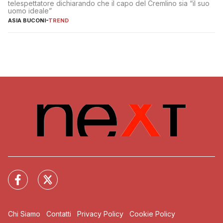
telespettatore dichiarando che il capo del Cremlino sia “il suo
uomo ideale”
ASIA BUCONI
-
TREND
Chi Siamo
Contatti
Privacy Policy
Cookie Policy