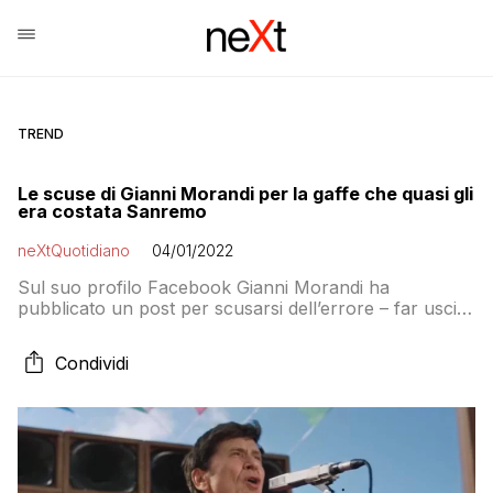
TREND
Le scuse di Gianni Morandi per la gaffe che quasi gli
era costata Sanremo
neXtQuotidiano
04/01/2022
Sul suo profilo Facebook Gianni Morandi ha
pubblicato un post per scusarsi dell’errore – far uscire
in anteprima il singolo che ha intenzione di cantare a
Sanremo – che quasi gli era costato l’esclusione dalla
Condividi
gara