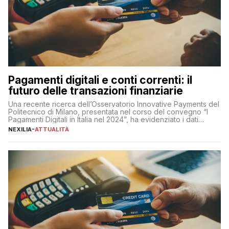
Pagamenti digitali e conti correnti: il
futuro delle transazioni finanziarie
Una recente ricerca dell’Osservatorio Innovative Payments del
Politecnico di Milano, presentata nel corso del convegno “I
Pagamenti Digitali in Italia nel 2024”, ha evidenziato i dati
definitivi del primo semestre 2024 relativamente alle
NEXILIA
-
ATTUALITÀ
transazioni dei pagamenti digitali con carta nel nostro Paese:
223 miliardi di euro. Si ritiene che il totale relativo ai 12 mesi […]