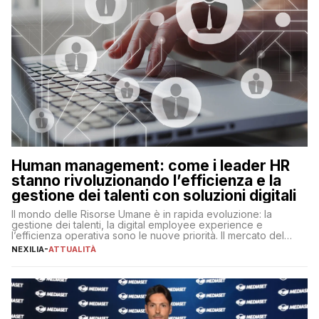
Human management: come i leader HR
stanno rivoluzionando l’efficienza e la
gestione dei talenti con soluzioni digitali
Il mondo delle Risorse Umane è in rapida evoluzione: la
gestione dei talenti, la digital employee experience e
l’efficienza operativa sono le nuove priorità. Il mercato del
lavoro, d’altra parte, è sempre più competitivo con una lotta
NEXILIA
-
ATTUALITÀ
per aggiudicarsi i talenti più validi che si intensifica e le
aspettative dei dipendenti in continua evoluzione. I […]