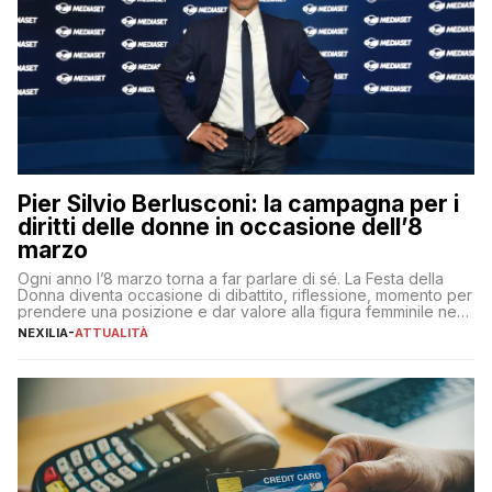
Pier Silvio Berlusconi: la campagna per i
diritti delle donne in occasione dell’8
marzo
Ogni anno l’8 marzo torna a far parlare di sé. La Festa della
Donna diventa occasione di dibattito, riflessione, momento per
prendere una posizione e dar valore alla figura femminile nella
sua complessità e crucialità. A lanciare un messaggio “forte e
NEXILIA
-
ATTUALITÀ
chiaro” quest’anno è stato anche Pier Silvio Berlusconi,
amministratore delegato di Mediaset, che ha […]