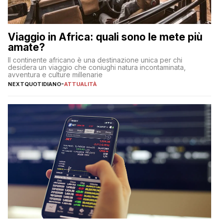
Viaggio in Africa: quali sono le mete più
amate?
Il continente africano è una destinazione unica per chi
desidera un viaggio che coniughi natura incontaminata,
avventura e culture millenarie
NEXTQUOTIDIANO
-
ATTUALITÀ