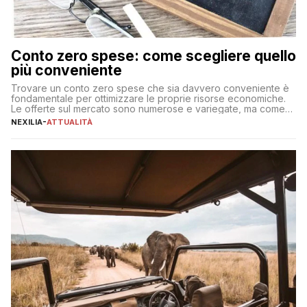
Conto zero spese: come scegliere quello
più conveniente
Trovare un conto zero spese che sia davvero conveniente è
fondamentale per ottimizzare le proprie risorse economiche.
Le offerte sul mercato sono numerose e variegate, ma come
individuare quella più adatta alle proprie esigenze senza
NEXILIA
-
ATTUALITÀ
incorrere in costi nascosti? Optare per un conto zero spese
significa eliminare le spese di gestione che spesso incidono
sul […]