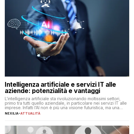
Intelligenza artificiale e servizi IT alle
aziende: potenzialità e vantaggi
L’intelligenza artificiale sta rivoluzionando moltissimi settori,
primo tra tutti quello aziendale, in particolare nei servizi IT alle
imprese. Infatti l’AI non è più una visione futuristica, ma una
realtà operativa che sta portando a un cambio significativo in
NEXILIA
-
ATTUALITÀ
ogni ambito. L’inserimento delle tecnologie di intelligenza
artificiale porta non solo all’ottimizzazione di diverse
operazioni, bensì comporta […]