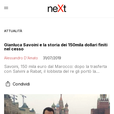
ATTUALITÀ
Gianluca Savoini e la storia dei 150mila dollari finiti
nel cesso
Alessandro D'Amato
31/07/2019
Savoini, 150 mila euro dal Marocco: dopo la trasferta
con Salvini a Rabat, il lobbista del re gli portò la
somma in contanti. E lui la contò in bagno. Qui però
accadde l’imprevedibile…
Condividi