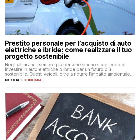
Prestito personale per l’acquisto di auto
elettriche e ibride: come realizzare il tuo
progetto sostenibile
Negli ultimi anni, sempre più persone stanno scegliendo di
investire in auto elettriche o ibride per un futuro più
sostenibile. Questi veicoli, oltre a ridurre l’impatto ambientale,
offrono vantaggi economici a lungo termine, come minori costi
NEXILIA
-
ECONOMIA
di gestione e benefici fiscali. Tuttavia, l’acquisto di un’auto
nuova rappresenta un impegno finanziario significativo. Come
fare se non […]