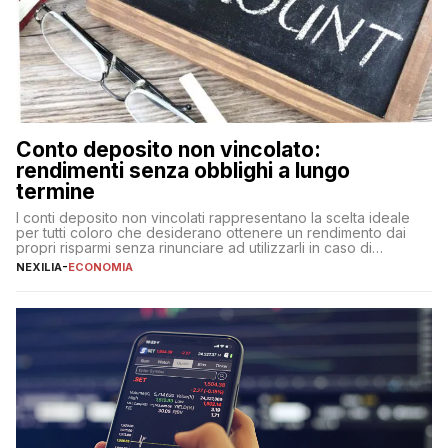
Conto deposito non vincolato:
rendimenti senza obblighi a lungo
termine
I conti deposito non vincolati rappresentano la scelta ideale
per tutti coloro che desiderano ottenere un rendimento dai
propri risparmi senza rinunciare ad utilizzarli in caso di
necessità. A differenza delle forme vincolate tradizionali,
NEXILIA
-
ECONOMIA
questa tipologia consente di accedere alle somme versate in
qualsiasi momento, offrendo un equilibrio tra sicurezza,
flessibilità e rendimento. Come funzionano […]