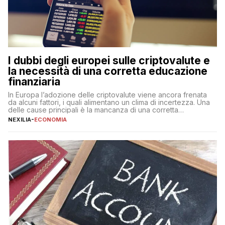
I dubbi degli europei sulle criptovalute e
la necessità di una corretta educazione
finanziaria
In Europa l’adozione delle criptovalute viene ancora frenata
da alcuni fattori, i quali alimentano un clima di incertezza. Una
delle cause principali è la mancanza di una corretta
educazione finanziaria, che impedisce ad una larga parte della
NEXILIA
-
ECONOMIA
popolazione di comprendere in modo adeguato il
funzionamento e le implicazioni di questi asset digitali. Dubbi
sulle criptovalute: […]