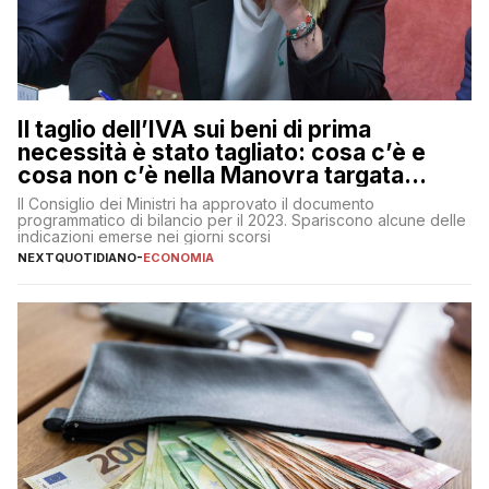
Il taglio dell’IVA sui beni di prima
necessità è stato tagliato: cosa c’è e
cosa non c’è nella Manovra targata
Meloni
Il Consiglio dei Ministri ha approvato il documento
programmatico di bilancio per il 2023. Spariscono alcune delle
indicazioni emerse nei giorni scorsi
NEXTQUOTIDIANO
-
ECONOMIA