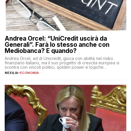
Andrea Orcel: “UniCredit uscirà da
Generali”. Farà lo stesso anche con
Mediobanca? E quando?
Andrea Orcel, ad di Unicredit, gioca con abilità nel risiko
finanziario italiano, ma il suo progetto di crescita europea si
scontra con vincoli politici, golden power e logiche
protezionistiche. Orcel e la mossa su Generali Andrea Orcel,
NEXILIA
-
ECONOMIA
ad di Unicredit, continua a sorprendere per la sua capacità di
muoversi con decisione in un contesto finanziario […]