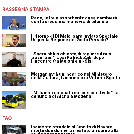
RASSEGNA STAMPA
Pane, latte e assorbenti: cosa cambierà
con la prossima manovra di bilancio
Il ritorno di Di Maio: sarà Inviato Speciale
Ue per la Regione del Golfo Persico?
“Spero abbia chiesto di togliere il mio
travel ban”, così Patrick Zaki dopo
l’incontro tra Meloni e al-Sisi
Morgan avrà un incarico nel Ministero
della Cultura, l’annuncio di Vittorio Sgarbi
“Mi hanno cacciata dal bus per il velo”: la
denuncia di Aicha a Modena
FAQ
Incidente stradale all’uscita di Novara:
morte due donne, arrestato un uomo alla
guida senza patente