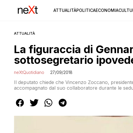
ATTUALITÀ
POLITICA
ECONOMIA
CULTU
ATTUALITÀ
La figuraccia di Gennar
sottosegretario ipoved
neXtQuotidiano
27/09/2018
Il deputato chiede che Vincenzo Zoccano, presidente 
accompagnato dal suo collaboratore durante le sed