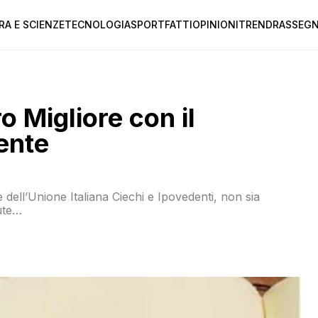
RA E SCIENZE
TECNOLOGIA
SPORT
FATTI
OPINIONI
TREND
RASSEGN
o Migliore con il
ente
dell’Unione Italiana Ciechi e Ipovedenti, non sia
ute…