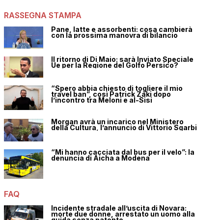
RASSEGNA STAMPA
Pane, latte e assorbenti: cosa cambierà
con la prossima manovra di bilancio
Il ritorno di Di Maio: sarà Inviato Speciale
Ue per la Regione del Golfo Persico?
“Spero abbia chiesto di togliere il mio
travel ban”, così Patrick Zaki dopo
l’incontro tra Meloni e al-Sisi
Morgan avrà un incarico nel Ministero
della Cultura, l’annuncio di Vittorio Sgarbi
“Mi hanno cacciata dal bus per il velo”: la
denuncia di Aicha a Modena
FAQ
Incidente stradale all’uscita di Novara:
morte due donne, arrestato un uomo alla
guida senza patente