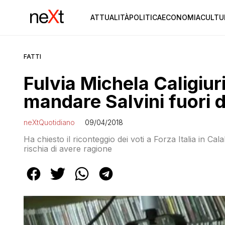
ATTUALITÀ
POLITICA
ECONOMIA
CULTU
FATTI
Fulvia Michela Caligiur
mandare Salvini fuori 
neXtQuotidiano
09/04/2018
Ha chiesto il riconteggio dei voti a Forza Italia in Ca
rischia di avere ragione