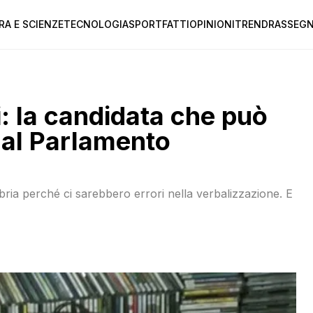
RA E SCIENZE
TECNOLOGIA
SPORT
FATTI
OPINIONI
TREND
RASSEGN
i: la candidata che può
dal Parlamento
labria perché ci sarebbero errori nella verbalizzazione. E