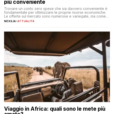
più conveniente
Trovare un conto zero spese che sia davvero conveniente è
fondamentale per ottimizzare le proprie risorse economiche.
Le offerte sul mercato sono numerose e variegate, ma come
individuare quella più adatta alle proprie esigenze senza
NEXILIA
-
ATTUALITÀ
incorrere in costi nascosti? Optare per un conto zero spese
significa eliminare le spese di gestione che spesso incidono
sul […]
Viaggio in Africa: quali sono le mete più