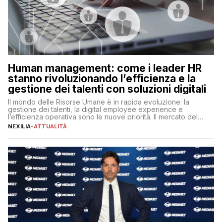
Human management: come i leader HR
stanno rivoluzionando l’efficienza e la
gestione dei talenti con soluzioni digitali
Il mondo delle Risorse Umane è in rapida evoluzione: la
gestione dei talenti, la digital employee experience e
l’efficienza operativa sono le nuove priorità. Il mercato del
lavoro, d’altra parte, è sempre più competitivo con una lotta
NEXILIA
-
ATTUALITÀ
per aggiudicarsi i talenti più validi che si intensifica e le
aspettative dei dipendenti in continua evoluzione. I […]