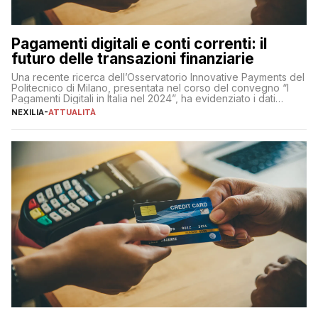
Pagamenti digitali e conti correnti: il
futuro delle transazioni finanziarie
Una recente ricerca dell’Osservatorio Innovative Payments del
Politecnico di Milano, presentata nel corso del convegno “I
Pagamenti Digitali in Italia nel 2024”, ha evidenziato i dati
definitivi del primo semestre 2024 relativamente alle
NEXILIA
-
ATTUALITÀ
transazioni dei pagamenti digitali con carta nel nostro Paese:
223 miliardi di euro. Si ritiene che il totale relativo ai 12 mesi […]