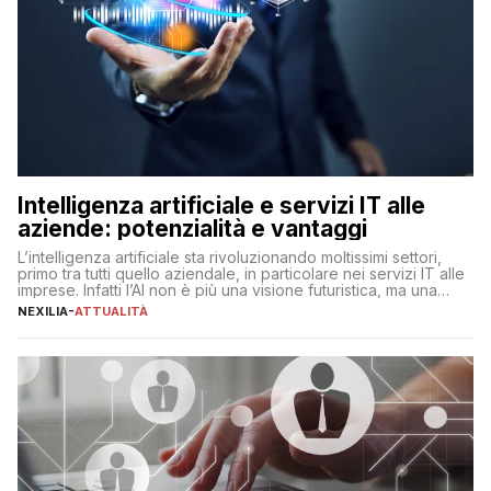
Intelligenza artificiale e servizi IT alle
aziende: potenzialità e vantaggi
L’intelligenza artificiale sta rivoluzionando moltissimi settori,
primo tra tutti quello aziendale, in particolare nei servizi IT alle
imprese. Infatti l’AI non è più una visione futuristica, ma una
realtà operativa che sta portando a un cambio significativo in
NEXILIA
-
ATTUALITÀ
ogni ambito. L’inserimento delle tecnologie di intelligenza
artificiale porta non solo all’ottimizzazione di diverse
operazioni, bensì comporta […]