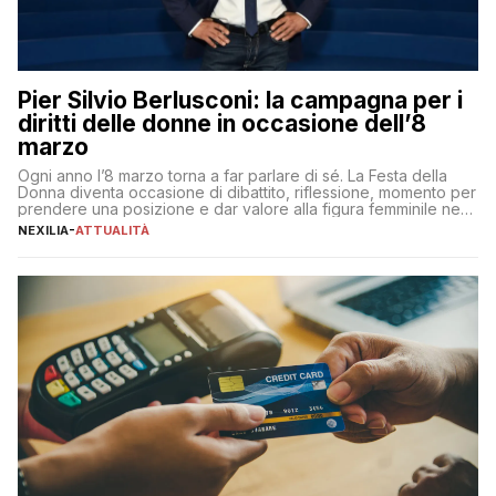
Pier Silvio Berlusconi: la campagna per i
diritti delle donne in occasione dell’8
marzo
Ogni anno l’8 marzo torna a far parlare di sé. La Festa della
Donna diventa occasione di dibattito, riflessione, momento per
prendere una posizione e dar valore alla figura femminile nella
sua complessità e crucialità. A lanciare un messaggio “forte e
NEXILIA
-
ATTUALITÀ
chiaro” quest’anno è stato anche Pier Silvio Berlusconi,
amministratore delegato di Mediaset, che ha […]