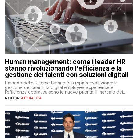
Human management: come i leader HR
stanno rivoluzionando l’efficienza e la
gestione dei talenti con soluzioni digitali
Il mondo delle Risorse Umane è in rapida evoluzione: la
gestione dei talenti, la digital employee experience e
l’efficienza operativa sono le nuove priorità. Il mercato del
lavoro, d’altra parte, è sempre più competitivo con una lotta
NEXILIA
-
ATTUALITÀ
per aggiudicarsi i talenti più validi che si intensifica e le
aspettative dei dipendenti in continua evoluzione. I […]