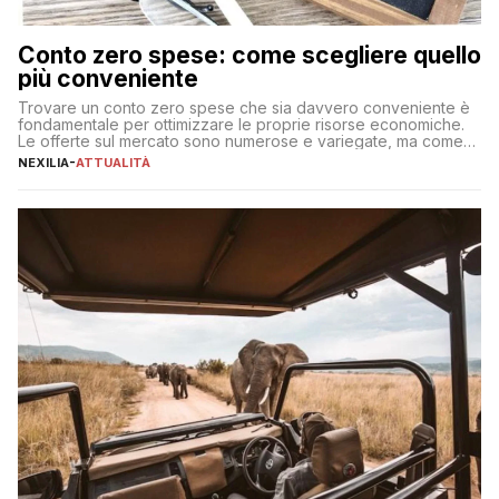
Conto zero spese: come scegliere quello
più conveniente
Trovare un conto zero spese che sia davvero conveniente è
fondamentale per ottimizzare le proprie risorse economiche.
Le offerte sul mercato sono numerose e variegate, ma come
individuare quella più adatta alle proprie esigenze senza
NEXILIA
-
ATTUALITÀ
incorrere in costi nascosti? Optare per un conto zero spese
significa eliminare le spese di gestione che spesso incidono
sul […]