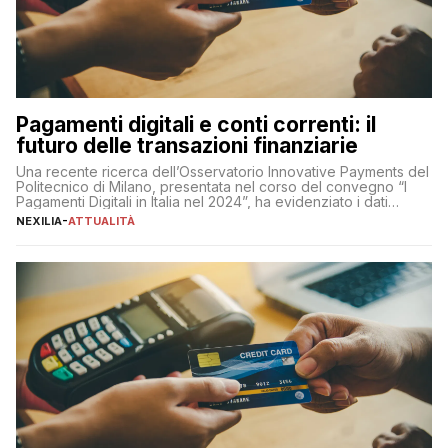
Pagamenti digitali e conti correnti: il
futuro delle transazioni finanziarie
Una recente ricerca dell’Osservatorio Innovative Payments del
Politecnico di Milano, presentata nel corso del convegno “I
Pagamenti Digitali in Italia nel 2024”, ha evidenziato i dati
definitivi del primo semestre 2024 relativamente alle
NEXILIA
-
ATTUALITÀ
transazioni dei pagamenti digitali con carta nel nostro Paese:
223 miliardi di euro. Si ritiene che il totale relativo ai 12 mesi […]