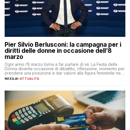
Pier Silvio Berlusconi: la campagna per i
diritti delle donne in occasione dell’8
marzo
Ogni anno l’8 marzo torna a far parlare di sé. La Festa della
Donna diventa occasione di dibattito, riflessione, momento per
prendere una posizione e dar valore alla figura femminile nella
sua complessità e crucialità. A lanciare un messaggio “forte e
NEXILIA
-
ATTUALITÀ
chiaro” quest’anno è stato anche Pier Silvio Berlusconi,
amministratore delegato di Mediaset, che ha […]