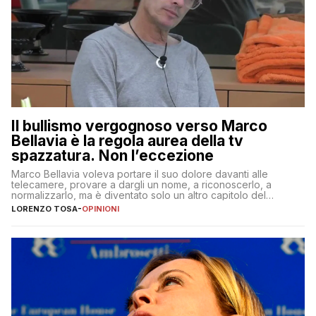
Il bullismo vergognoso verso Marco
Bellavia è la regola aurea della tv
spazzatura. Non l’eccezione
Marco Bellavia voleva portare il suo dolore davanti alle
telecamere, provare a dargli un nome, a riconoscerlo, a
normalizzarlo, ma è diventato solo un altro capitolo del
copione
LORENZO TOSA
-
OPINIONI