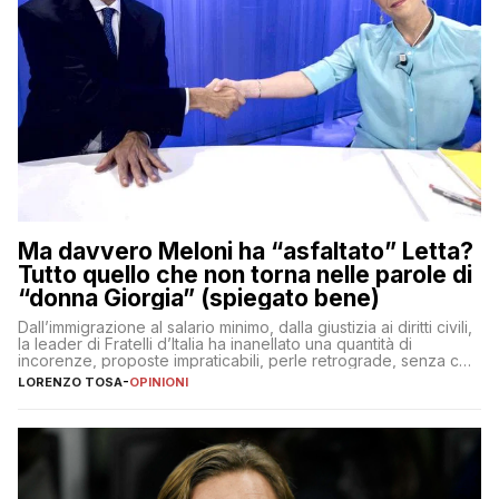
Ma davvero Meloni ha “asfaltato” Letta?
Tutto quello che non torna nelle parole di
“donna Giorgia” (spiegato bene)
Dall’immigrazione al salario minimo, dalla giustizia ai diritti civili,
la leader di Fratelli d’Italia ha inanellato una quantità di
incorenze, proposte impraticabili, perle retrograde, senza che
nessuno – a destra come a sinistra – glielo abbia fatto notare
LORENZO TOSA
-
OPINIONI