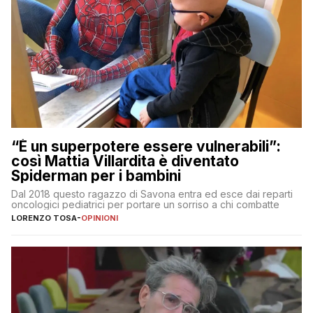
“È un superpotere essere vulnerabili”:
così Mattia Villardita è diventato
Spiderman per i bambini
Dal 2018 questo ragazzo di Savona entra ed esce dai reparti
oncologici pediatrici per portare un sorriso a chi combatte
LORENZO TOSA
-
OPINIONI