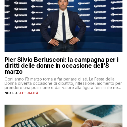
Pier Silvio Berlusconi: la campagna per i
diritti delle donne in occasione dell’8
marzo
Ogni anno l’8 marzo torna a far parlare di sé. La Festa della
Donna diventa occasione di dibattito, riflessione, momento per
prendere una posizione e dar valore alla figura femminile nella
sua complessità e crucialità. A lanciare un messaggio “forte e
NEXILIA
-
ATTUALITÀ
chiaro” quest’anno è stato anche Pier Silvio Berlusconi,
amministratore delegato di Mediaset, che ha […]