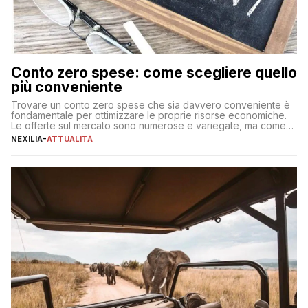
Conto zero spese: come scegliere quello
più conveniente
Trovare un conto zero spese che sia davvero conveniente è
fondamentale per ottimizzare le proprie risorse economiche.
Le offerte sul mercato sono numerose e variegate, ma come
individuare quella più adatta alle proprie esigenze senza
NEXILIA
-
ATTUALITÀ
incorrere in costi nascosti? Optare per un conto zero spese
significa eliminare le spese di gestione che spesso incidono
sul […]