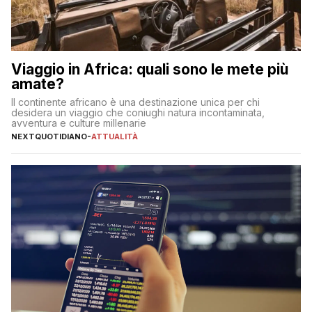
Viaggio in Africa: quali sono le mete più
amate?
Il continente africano è una destinazione unica per chi
desidera un viaggio che coniughi natura incontaminata,
avventura e culture millenarie
NEXTQUOTIDIANO
-
ATTUALITÀ