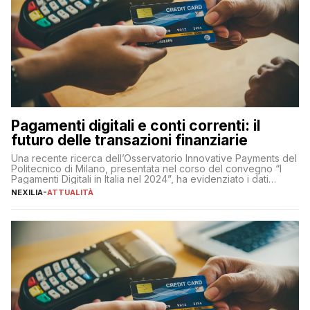
Pagamenti digitali e conti correnti: il
futuro delle transazioni finanziarie
Una recente ricerca dell’Osservatorio Innovative Payments del
Politecnico di Milano, presentata nel corso del convegno “I
Pagamenti Digitali in Italia nel 2024”, ha evidenziato i dati
definitivi del primo semestre 2024 relativamente alle
NEXILIA
-
ATTUALITÀ
transazioni dei pagamenti digitali con carta nel nostro Paese:
223 miliardi di euro. Si ritiene che il totale relativo ai 12 mesi […]