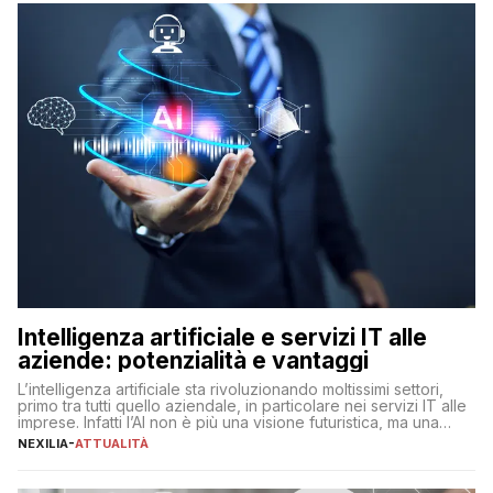
Intelligenza artificiale e servizi IT alle
aziende: potenzialità e vantaggi
L’intelligenza artificiale sta rivoluzionando moltissimi settori,
primo tra tutti quello aziendale, in particolare nei servizi IT alle
imprese. Infatti l’AI non è più una visione futuristica, ma una
realtà operativa che sta portando a un cambio significativo in
NEXILIA
-
ATTUALITÀ
ogni ambito. L’inserimento delle tecnologie di intelligenza
artificiale porta non solo all’ottimizzazione di diverse
operazioni, bensì comporta […]