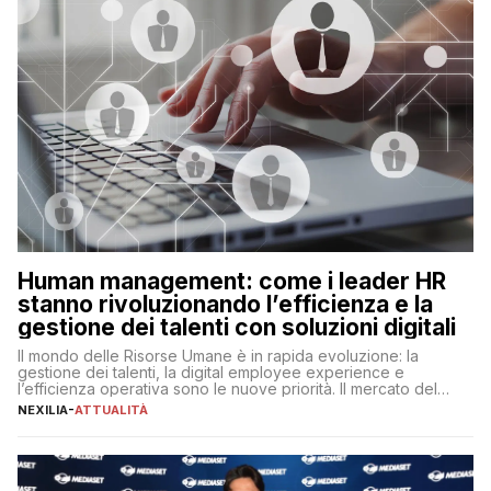
Human management: come i leader HR
stanno rivoluzionando l’efficienza e la
gestione dei talenti con soluzioni digitali
Il mondo delle Risorse Umane è in rapida evoluzione: la
gestione dei talenti, la digital employee experience e
l’efficienza operativa sono le nuove priorità. Il mercato del
lavoro, d’altra parte, è sempre più competitivo con una lotta
NEXILIA
-
ATTUALITÀ
per aggiudicarsi i talenti più validi che si intensifica e le
aspettative dei dipendenti in continua evoluzione. I […]