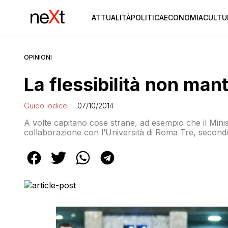
ATTUALITÀ
POLITICA
ECONOMIA
CULTU
OPINIONI
La flessibilità non man
Guido Iodice
07/10/2014
A volte capitano cose strane, ad esempio che il Minis
collaborazione con l’Università di Roma Tre, secondo 
mercato del lavoro italiano.