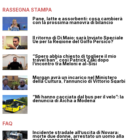
RASSEGNA STAMPA
Pane, latte e assorbenti: cosa cambierà
con la prossima manovra di bilancio
Il ritorno di Di Maio: sarà Inviato Speciale
Ue per la Regione del Golfo Persico?
“Spero abbia chiesto di togliere il mio
travel ban”, così Patrick Zaki dopo
l’incontro tra Meloni e al-Sisi
Morgan avrà un incarico nel Ministero
della Cultura, l’annuncio di Vittorio Sgarbi
“Mi hanno cacciata dal bus per il velo”: la
denuncia di Aicha a Modena
FAQ
Incidente stradale all’uscita di Novara:
morte due donne, arrestato un uomo alla
guida senza patente