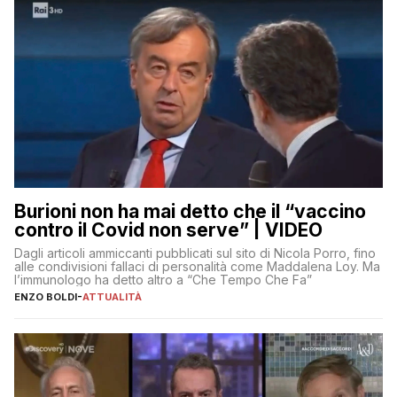
Burioni non ha mai detto che il “vaccino
contro il Covid non serve” | VIDEO
Dagli articoli ammiccanti pubblicati sul sito di Nicola Porro, fino
alle condivisioni fallaci di personalità come Maddalena Loy. Ma
l’immunologo ha detto altro a “Che Tempo Che Fa”
ENZO BOLDI
-
ATTUALITÀ