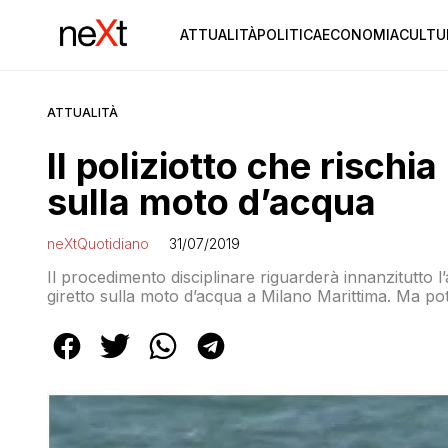
ATTUALITÀ
POLITICA
ECONOMIA
CULTU
ATTUALITÀ
Il poliziotto che rischia 
sulla moto d’acqua
neXtQuotidiano
31/07/2019
Il procedimento disciplinare riguarderà innanzitutto l’a
giretto sulla moto d’acqua a Milano Marittima. Ma pot
volte minacciosi, si rivolgevano al giornalista