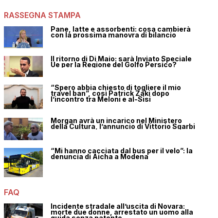
RASSEGNA STAMPA
Pane, latte e assorbenti: cosa cambierà
con la prossima manovra di bilancio
Il ritorno di Di Maio: sarà Inviato Speciale
Ue per la Regione del Golfo Persico?
“Spero abbia chiesto di togliere il mio
travel ban”, così Patrick Zaki dopo
l’incontro tra Meloni e al-Sisi
Morgan avrà un incarico nel Ministero
della Cultura, l’annuncio di Vittorio Sgarbi
“Mi hanno cacciata dal bus per il velo”: la
denuncia di Aicha a Modena
FAQ
Incidente stradale all’uscita di Novara:
morte due donne, arrestato un uomo alla
guida senza patente