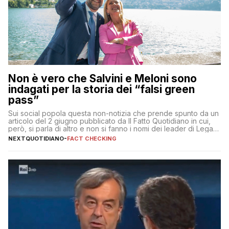
Non è vero che Salvini e Meloni sono
indagati per la storia dei “falsi green
pass”
Sui social popola questa non-notizia che prende spunto da un
articolo del 2 giugno pubblicato da Il Fatto Quotidiano in cui,
però, si parla di altro e non si fanno i nomi dei leader di Lega e
Fratelli d’Italia
NEXTQUOTIDIANO
-
FACT CHECKING