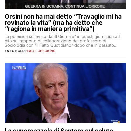
Orsini non ha mai detto “Travaglio mi ha
rovinato la vita” (ma ha detto che
“ragiona in maniera primitiva”)
La polemica sollevata da “Il Giornale” in questi giorni punta il
dito sul rapporto di collaborazione del professore di
Sociologia con “Il Fatto Quotidiano” dopo che in passato
erano volati stracci
ENZO BOLDI
-
FACT CHECKING
La supercazzola di Santoro sul saluto