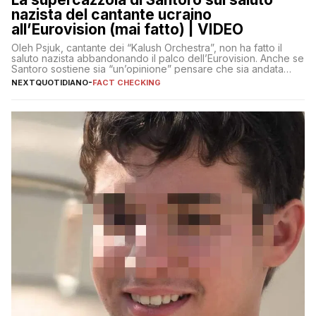
nazista del cantante ucraino
all’Eurovision (mai fatto) | VIDEO
Oleh Psjuk, cantante dei “Kalush Orchestra”, non ha fatto il
saluto nazista abbandonando il palco dell’Eurovision. Anche se
Santoro sostiene sia “un’opinione” pensare che sia andata
così
NEXTQUOTIDIANO
-
FACT CHECKING