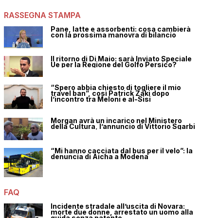
RASSEGNA STAMPA
Pane, latte e assorbenti: cosa cambierà
con la prossima manovra di bilancio
Il ritorno di Di Maio: sarà Inviato Speciale
Ue per la Regione del Golfo Persico?
“Spero abbia chiesto di togliere il mio
travel ban”, così Patrick Zaki dopo
l’incontro tra Meloni e al-Sisi
Morgan avrà un incarico nel Ministero
della Cultura, l’annuncio di Vittorio Sgarbi
“Mi hanno cacciata dal bus per il velo”: la
denuncia di Aicha a Modena
FAQ
Incidente stradale all’uscita di Novara:
morte due donne, arrestato un uomo alla
guida senza patente