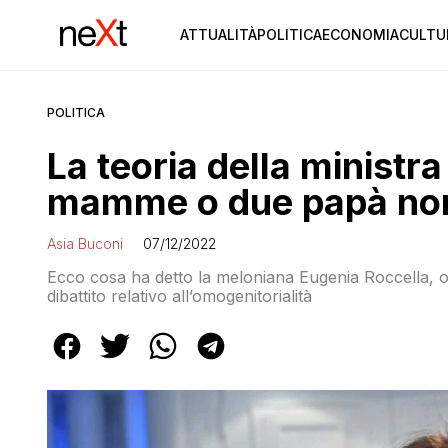
ATTUALITÀ
POLITICA
ECONOMIA
CULTU
POLITICA
La teoria della ministr
mamme o due papà non 
Asia Buconi
07/12/2022
Ecco cosa ha detto la meloniana Eugenia Roccella, o
dibattito relativo all’omogenitorialità