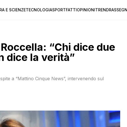
RA E SCIENZE
TECNOLOGIA
SPORT
FATTI
OPINIONI
TREND
RASSEGN
a Roccella: “Chi dice due
dice la verità”
spite a “Mattino Cinque News”, intervenendo sul