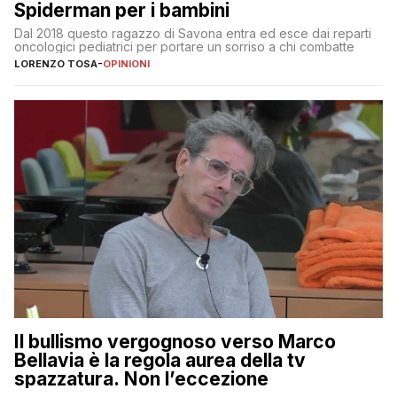
Spiderman per i bambini
Dal 2018 questo ragazzo di Savona entra ed esce dai reparti
oncologici pediatrici per portare un sorriso a chi combatte
LORENZO TOSA
-
OPINIONI
Il bullismo vergognoso verso Marco
Bellavia è la regola aurea della tv
spazzatura. Non l’eccezione