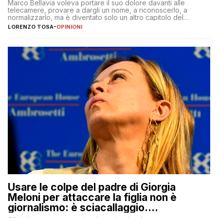
Marco Bellavia voleva portare il suo dolore davanti alle
telecamere, provare a dargli un nome, a riconoscerlo, a
normalizzarlo, ma è diventato solo un altro capitolo del
copione
LORENZO TOSA
-
OPINIONI
Usare le colpe del padre di Giorgia
Meloni per attaccare la figlia non è
giornalismo: è sciacallaggio.
Dimostriamo di essere diversi