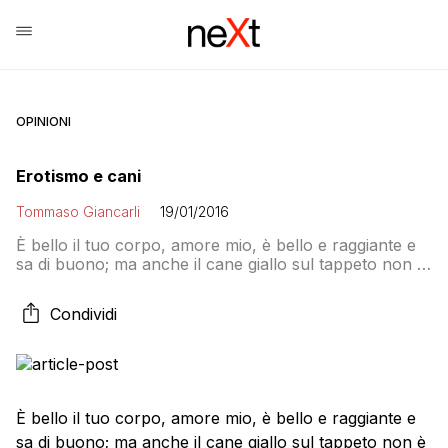
OPINIONI
Erotismo e cani
Tommaso Giancarli
19/01/2016
È bello il tuo corpo, amore mio, è bello e raggiante e
sa di buono; ma anche il cane giallo sul tappeto non è
male. Tu sei nuda davanti a me, m’inviti; il pulviscolo
dei raggi ti colpisce, la tua peluria bionda sembra
Condividi
esplodere, e tutto è oro. Ma quel cane giallo – chi l’ha
[…]
È bello il tuo corpo, amore mio, è bello e raggiante e
sa di buono; ma anche il cane giallo sul tappeto non è