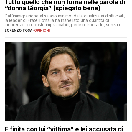
Tutto quello che non torna nelle parole di
“donna Giorgia” (spiegato bene)
Dall’immigrazione al salario minimo, dalla giustizia ai diritti civili,
la leader di Fratelli d’Italia ha inanellato una quantità di
incorenze, proposte impraticabili, perle retrograde, senza che
nessuno – a destra come a sinistra – glielo abbia fatto notare
LORENZO TOSA
-
OPINIONI
È finita con lui “vittima” e lei accusata di