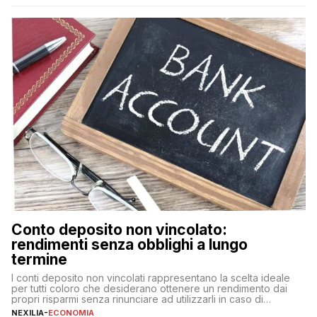
nuova rappresenta un impegno finanziario significativo. Come
fare se non […]
Conto deposito non vincolato:
rendimenti senza obblighi a lungo
termine
I conti deposito non vincolati rappresentano la scelta ideale
per tutti coloro che desiderano ottenere un rendimento dai
propri risparmi senza rinunciare ad utilizzarli in caso di
necessità. A differenza delle forme vincolate tradizionali,
NEXILIA
-
ECONOMIA