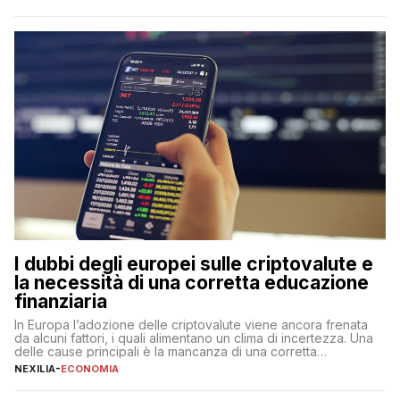
questa tipologia consente di accedere alle somme versate in
qualsiasi momento, offrendo un equilibrio tra sicurezza,
flessibilità e rendimento. Come funzionano […]
I dubbi degli europei sulle criptovalute e
la necessità di una corretta educazione
finanziaria
In Europa l’adozione delle criptovalute viene ancora frenata
da alcuni fattori, i quali alimentano un clima di incertezza. Una
delle cause principali è la mancanza di una corretta
educazione finanziaria, che impedisce ad una larga parte della
NEXILIA
-
ECONOMIA
popolazione di comprendere in modo adeguato il
funzionamento e le implicazioni di questi asset digitali. Dubbi