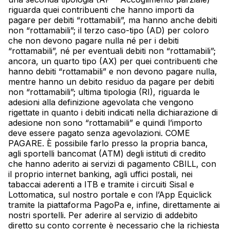
riguarda quei contribuenti che hanno importi da
pagare per debiti “rottamabili”, ma hanno anche debiti
non “rottamabili”; il terzo caso-tipo (AD) per coloro
che non devono pagare nulla né per i debiti
“rottamabili”, né per eventuali debiti non “rottamabili”;
ancora, un quarto tipo (AX) per quei contribuenti che
hanno debiti “rottamabili” e non devono pagare nulla,
mentre hanno un debito residuo da pagare per debiti
non “rottamabili”; ultima tipologia (RI), riguarda le
adesioni alla definizione agevolata che vengono
rigettate in quanto i debiti indicati nella dichiarazione di
adesione non sono “rottamabili” e quindi l’importo
deve essere pagato senza agevolazioni. COME
PAGARE. È possibile farlo presso la propria banca,
agli sportelli bancomat (ATM) degli istituti di credito
che hanno aderito ai servizi di pagamento CBILL, con
il proprio internet banking, agli uffici postali, nei
tabaccai aderenti a ITB e tramite i circuiti Sisal e
Lottomatica, sul nostro portale e con l’App Equiclick
tramite la piattaforma PagoPa e, infine, direttamente ai
nostri sportelli. Per aderire al servizio di addebito
diretto su conto corrente è necessario che la richiesta