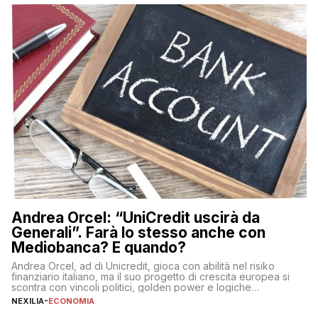
sulle criptovalute: […]
Andrea Orcel: “UniCredit uscirà da
Generali”. Farà lo stesso anche con
Mediobanca? E quando?
Andrea Orcel, ad di Unicredit, gioca con abilità nel risiko
finanziario italiano, ma il suo progetto di crescita europea si
scontra con vincoli politici, golden power e logiche
protezionistiche. Orcel e la mossa su Generali Andrea Orcel,
NEXILIA
-
ECONOMIA
ad di Unicredit, continua a sorprendere per la sua capacità di