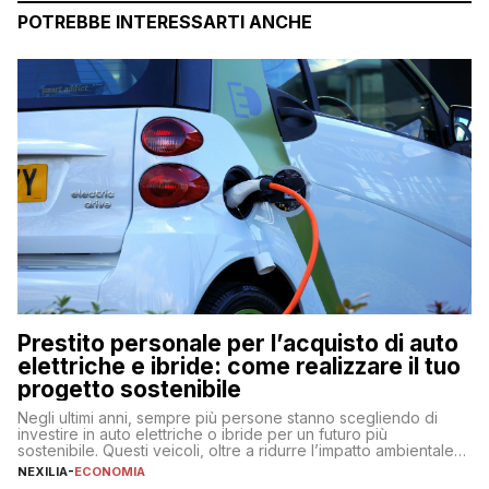
POTREBBE INTERESSARTI ANCHE
Prestito personale per l’acquisto di auto
elettriche e ibride: come realizzare il tuo
progetto sostenibile
Negli ultimi anni, sempre più persone stanno scegliendo di
investire in auto elettriche o ibride per un futuro più
sostenibile. Questi veicoli, oltre a ridurre l’impatto ambientale,
offrono vantaggi economici a lungo termine, come minori costi
NEXILIA
-
ECONOMIA
di gestione e benefici fiscali. Tuttavia, l’acquisto di un’auto