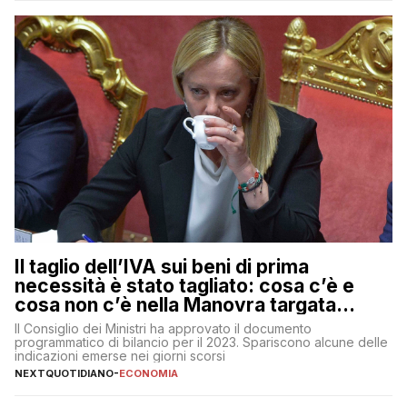
muoversi con decisione in un contesto finanziario […]
Il taglio dell’IVA sui beni di prima
necessità è stato tagliato: cosa c’è e
cosa non c’è nella Manovra targata
Meloni
Il Consiglio dei Ministri ha approvato il documento
programmatico di bilancio per il 2023. Spariscono alcune delle
indicazioni emerse nei giorni scorsi
NEXTQUOTIDIANO
-
ECONOMIA