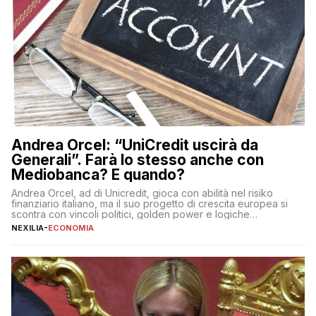
Andrea Orcel: “UniCredit uscirà da
Generali”. Farà lo stesso anche con
Mediobanca? E quando?
Andrea Orcel, ad di Unicredit, gioca con abilità nel risiko
finanziario italiano, ma il suo progetto di crescita europea si
scontra con vincoli politici, golden power e logiche
protezionistiche. Orcel e la mossa su Generali Andrea Orcel,
NEXILIA
-
ECONOMIA
ad di Unicredit, continua a sorprendere per la sua capacità di
muoversi con decisione in un contesto finanziario […]