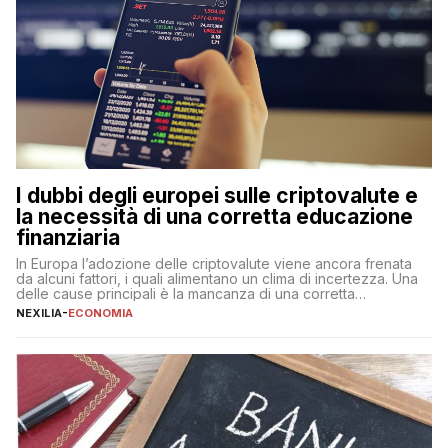
I dubbi degli europei sulle criptovalute e
la necessità di una corretta educazione
finanziaria
In Europa l’adozione delle criptovalute viene ancora frenata
da alcuni fattori, i quali alimentano un clima di incertezza. Una
delle cause principali è la mancanza di una corretta
educazione finanziaria, che impedisce ad una larga parte della
NEXILIA
-
ECONOMIA
popolazione di comprendere in modo adeguato il
funzionamento e le implicazioni di questi asset digitali. Dubbi
sulle criptovalute: […]