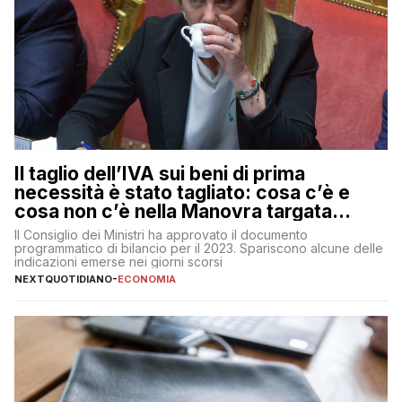
Il taglio dell’IVA sui beni di prima
necessità è stato tagliato: cosa c’è e
cosa non c’è nella Manovra targata
Meloni
Il Consiglio dei Ministri ha approvato il documento
programmatico di bilancio per il 2023. Spariscono alcune delle
indicazioni emerse nei giorni scorsi
NEXTQUOTIDIANO
-
ECONOMIA