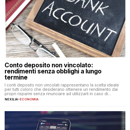
Conto deposito non vincolato:
rendimenti senza obblighi a lungo
termine
I conti deposito non vincolati rappresentano la scelta ideale
per tutti coloro che desiderano ottenere un rendimento dai
propri risparmi senza rinunciare ad utilizzarli in caso di
necessità. A differenza delle forme vincolate tradizionali,
NEXILIA
-
ECONOMIA
questa tipologia consente di accedere alle somme versate in
qualsiasi momento, offrendo un equilibrio tra sicurezza,
flessibilità e rendimento. Come funzionano […]