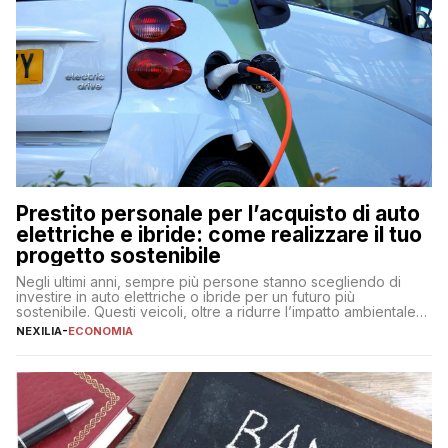
Prestito personale per l’acquisto di auto
elettriche e ibride: come realizzare il tuo
progetto sostenibile
Negli ultimi anni, sempre più persone stanno scegliendo di
investire in auto elettriche o ibride per un futuro più
sostenibile. Questi veicoli, oltre a ridurre l’impatto ambientale,
offrono vantaggi economici a lungo termine, come minori costi
NEXILIA
-
ECONOMIA
di gestione e benefici fiscali. Tuttavia, l’acquisto di un’auto
nuova rappresenta un impegno finanziario significativo. Come
fare se non […]