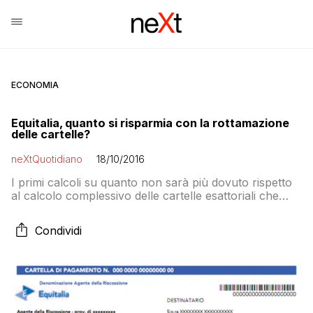
ECONOMIA
Equitalia, quanto si risparmia con la rottamazione
delle cartelle?
neXtQuotidiano
18/10/2016
I primi calcoli su quanto non sarà più dovuto rispetto
al calcolo complessivo delle cartelle esattoriali che
hanno terrorizzato gli italiani. E gli esempi su redditi di
professionisti, artigiani, piccole aziende e grandi
Condividi
imprese