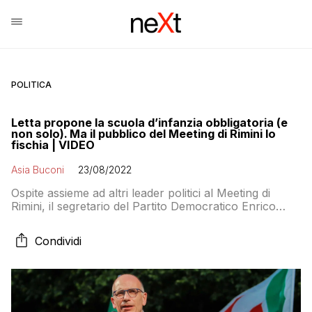
POLITICA
Letta propone la scuola d’infanzia obbligatoria (e
non solo). Ma il pubblico del Meeting di Rimini lo
fischia | VIDEO
Asia Buconi
23/08/2022
Ospite assieme ad altri leader politici al Meeting di
Rimini, il segretario del Partito Democratico Enrico
Letta ha illustrato ai presenti alcune proposte in vista
delle elezioni del 25 settembre. Tra queste, una ha
Condividi
avuto particolare risalto: “Dobbiamo rendere
obbligatoria la scuola d’infanzia, che oggi non è
obbligatoria. E poi dobbiamo allungare l’obbligo
scolastico fino […]