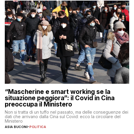
“Mascherine e smart working se la
situazione peggiora”: il Covid in Cina
preoccupa il Ministero
Non si tratta di un tuffo nel passato, ma delle conseguenze dei
dati che arrivano dalla Cina sul Covid: ecco la circolare del
Ministero
ASIA BUCONI
-
POLITICA