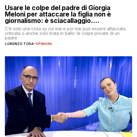
Usare le colpe del padre di Giorgia
Meloni per attaccare la figlia non è
giornalismo: è sciacallaggio.
Dimostriamo di essere diversi
C’è solo una cosa su cui mai e poi mai può essere attaccata,
criticata o anche solo tirata in ballo: le colpe private di un
padre
LORENZO TOSA
-
OPINIONI