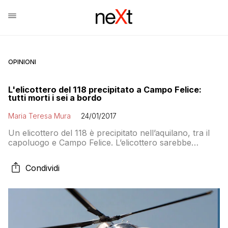
OPINIONI
L'elicottero del 118 precipitato a Campo Felice:
tutti morti i sei a bordo
Maria Teresa Mura
24/01/2017
Un elicottero del 118 è precipitato nell’aquilano, tra il
capoluogo e Campo Felice. L’elicottero sarebbe
precipitato da un’altezza di 600 metri. Secondo Terre
Marsicane ci sono sei persone a bordo: I soccorritori
Condividi
di varie forze dell’ordine si stanno recando sul posto.
L’elisoccorso ha recuperato un ferito agli impianti e
per via della nebbia ha avuto […]