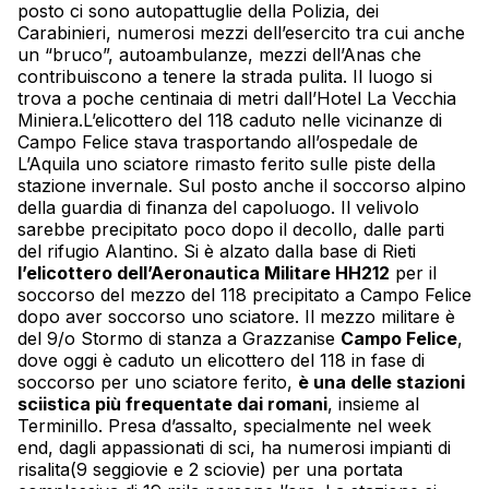
posto ci sono autopattuglie della Polizia, dei
Carabinieri, numerosi mezzi dell’esercito tra cui anche
un “bruco”, autoambulanze, mezzi dell’Anas che
contribuiscono a tenere la strada pulita. Il luogo si
trova a poche centinaia di metri dall’Hotel La Vecchia
Miniera.L’
elicottero
del 118 caduto nelle vicinanze di
Campo Felice stava trasportando all’ospedale de
L’Aquila uno sciatore rimasto ferito sulle piste della
stazione invernale. Sul posto anche il soccorso alpino
della guardia di finanza del capoluogo. Il velivolo
sarebbe precipitato poco dopo il decollo, dalle parti
del rifugio Alantino. Si è alzato dalla base di Rieti
l’
elicottero
dell’Aeronautica Militare HH212
per il
soccorso del mezzo del 118 precipitato a Campo Felice
dopo aver soccorso uno sciatore. Il mezzo militare è
del 9/o Stormo di stanza a Grazzanise
Campo Felice
,
dove oggi è caduto un
elicottero
del 118 in fase di
soccorso per uno sciatore ferito,
è una delle stazioni
sciistica più frequentate dai romani
, insieme al
Terminillo. Presa d’assalto, specialmente nel week
end, dagli appassionati di sci, ha numerosi impianti di
risalita(9 seggiovie e 2 sciovie) per una portata