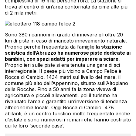
complessiva di 19 mila persone l’ora. La stazione si
trova al centro di un’area contornata da cime alte più
di 2 mila metri.
Sono 380 i cannoni in grado di innevare gli oltre 20
km di piste in caso di mancato innevamento naturale.
Proprio perché frequentata da famiglie
la stazione
sciistica dell’Abruzzo ha numerose piste dedicate ai
bambini, con spazi adatti per imparare a sciare.
Proprio ieri sulle piste si era tenuta una gara di sci
interregionale. Il paese più vicino a Campo Felice è
Rocca di Cambio, 1434 metri sul livello del mare, il
comune più alto dell’Appennino, situato sull’Altopiano
delle Rocche. Fino a 50 anni fa la zona viveva di
agricoltura e piccoli allevamenti, poi il turismo ha
rivalutato l’area e garantito un’inversione di tendenza
all’economia locale. Oggi Rocca di Cambio, 478
abitanti, è un centro turistico molto frequentato anche
d’estate e sono numerosi i romani che hanno costruito
qui le loro ‘seconde case’.