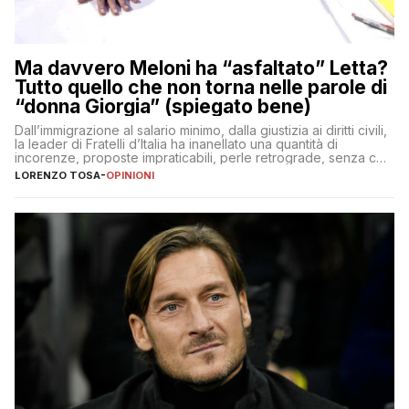
Ma davvero Meloni ha “asfaltato” Letta?
Tutto quello che non torna nelle parole di
“donna Giorgia” (spiegato bene)
Dall’immigrazione al salario minimo, dalla giustizia ai diritti civili,
la leader di Fratelli d’Italia ha inanellato una quantità di
incorenze, proposte impraticabili, perle retrograde, senza che
nessuno – a destra come a sinistra – glielo abbia fatto notare
LORENZO TOSA
-
OPINIONI