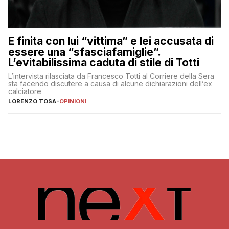
È finita con lui “vittima” e lei accusata di
essere una “sfasciafamiglie”.
L’evitabilissima caduta di stile di Totti
L’intervista rilasciata da Francesco Totti al Corriere della Sera
sta facendo discutere a causa di alcune dichiarazioni dell’ex
calciatore
LORENZO TOSA
-
OPINIONI