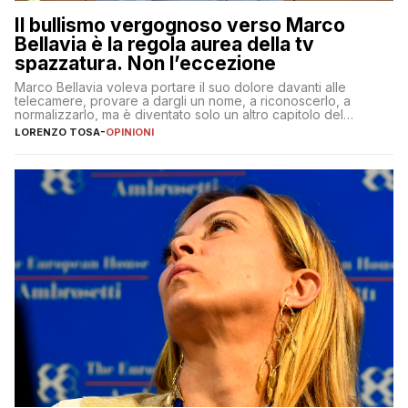
Il bullismo vergognoso verso Marco
Bellavia è la regola aurea della tv
spazzatura. Non l’eccezione
Marco Bellavia voleva portare il suo dolore davanti alle
telecamere, provare a dargli un nome, a riconoscerlo, a
normalizzarlo, ma è diventato solo un altro capitolo del
copione
LORENZO TOSA
-
OPINIONI