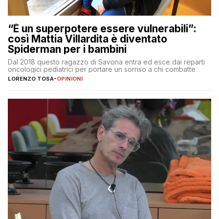
“È un superpotere essere vulnerabili”:
così Mattia Villardita è diventato
Spiderman per i bambini
Dal 2018 questo ragazzo di Savona entra ed esce dai reparti
oncologici pediatrici per portare un sorriso a chi combatte
LORENZO TOSA
-
OPINIONI