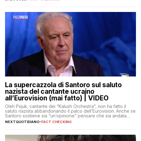
La supercazzola di Santoro sul saluto
nazista del cantante ucraino
all’Eurovision (mai fatto) | VIDEO
Oleh Psjuk, cantante dei “Kalush Orchestra”, non ha fatto il
saluto nazista abbandonando il palco dell’Eurovision. Anche se
Santoro sostiene sia “un’opinione” pensare che sia andata
così
NEXTQUOTIDIANO
-
FACT CHECKING