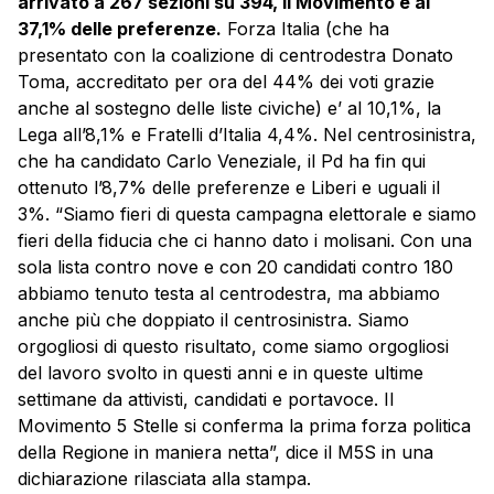
arrivato a 267 sezioni su 394, il Movimento è al
37,1% delle preferenze.
Forza Italia (che ha
presentato con la coalizione di centrodestra Donato
Toma, accreditato per ora del 44% dei voti grazie
anche al sostegno delle liste civiche) e’ al 10,1%, la
Lega all’8,1% e Fratelli d’Italia 4,4%. Nel centrosinistra,
che ha candidato Carlo Veneziale, il Pd ha fin qui
ottenuto l’8,7% delle preferenze e Liberi e uguali il
3%. “Siamo fieri di questa campagna elettorale e siamo
fieri della fiducia che ci hanno dato i molisani. Con una
sola lista contro nove e con 20 candidati contro 180
abbiamo tenuto testa al centrodestra, ma abbiamo
anche più che doppiato il centrosinistra. Siamo
orgogliosi di questo risultato, come siamo orgogliosi
del lavoro svolto in questi anni e in queste ultime
settimane da attivisti, candidati e portavoce. Il
Movimento 5 Stelle si conferma la prima forza politica
della Regione in maniera netta”, dice il M5S in una
dichiarazione rilasciata alla stampa.