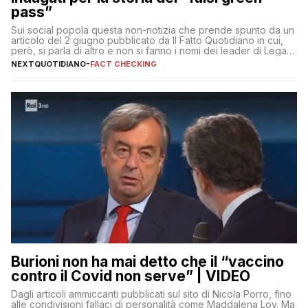
pass”
Sui social popola questa non-notizia che prende spunto da un
articolo del 2 giugno pubblicato da Il Fatto Quotidiano in cui,
però, si parla di altro e non si fanno i nomi dei leader di Lega e
Fratelli d’Italia
NEXTQUOTIDIANO
-
FACT CHECKING
Burioni non ha mai detto che il “vaccino
contro il Covid non serve” | VIDEO
Dagli articoli ammiccanti pubblicati sul sito di Nicola Porro, fino
alle condivisioni fallaci di personalità come Maddalena Loy. Ma