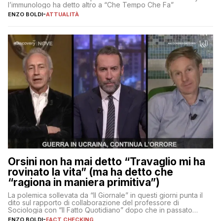
l’immunologo ha detto altro a “Che Tempo Che Fa”
ENZO BOLDI
-
ATTUALITÀ
Orsini non ha mai detto “Travaglio mi ha
rovinato la vita” (ma ha detto che
“ragiona in maniera primitiva”)
La polemica sollevata da “Il Giornale” in questi giorni punta il
dito sul rapporto di collaborazione del professore di
Sociologia con “Il Fatto Quotidiano” dopo che in passato
erano volati stracci
ENZO BOLDI
-
FACT CHECKING