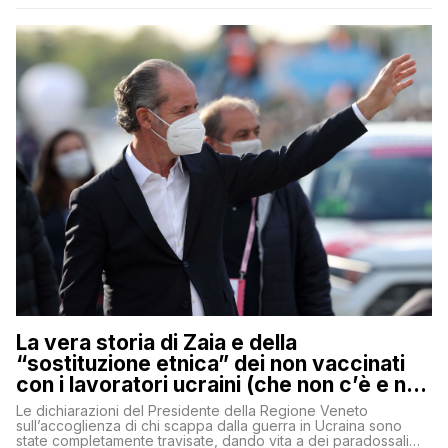
La vera storia di Zaia e della
“sostituzione etnica” dei non vaccinati
con i lavoratori ucraini (che non c’è e non
ci sarà)
Le dichiarazioni del Presidente della Regione Veneto
sull’accoglienza di chi scappa dalla guerra in Ucraina sono
state completamente travisate, dando vita a dei paradossali