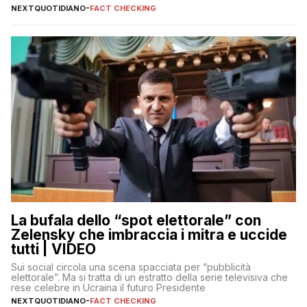
falsi che girano sui social
NEXTQUOTIDIANO
-
FACT CHECKING
La bufala dello “spot elettorale” con
Zelensky che imbraccia i mitra e uccide
tutti | VIDEO
Sui social circola una scena spacciata per “pubblicità
elettorale”. Ma si tratta di un estratto della serie televisiva che
rese celebre in Ucraina il futuro Presidente
NEXTQUOTIDIANO
-
FACT CHECKING