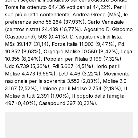
Toma ha ottenuto 64.436 voti pari al 44,22%. Per il
suo più diretto contendente, Andrea Greco (
M5s
), le
preferenze sono 55.264 (37,93%). Carlo Veneziale
(centrosinistra) 24.439 (16,77%). Agostino Di Giacomo
(Casapound), 593 (0,41%). Di seguito i voti di lista.
M5s
39.147 (31,14), Forza Italia 11.903 (9,47%), Pd
10.852 (8,63%), Orgoglio
Molise
10.580 (8,42%), Lega
10.355 (8,24%), Popolari per l’Italia 9.199 (7,32%),
Udc 6.739 (5,36%), Fdi 5.667 (4,51%), Iorio per il
Molise
4.473 (3,56%), LeU 4.46 (3,22%), Movimento
nazionale per la sovranità 3.552 (2,83%),
Molise
2.0
3.167 (2,52%), Unione per il
Molise
2.754 (2,19%), Il
Molise
di tutti 2.391 (1,90%), Il popolo della famiglia
497 (0,40%), Casapound 397 (0,32%).