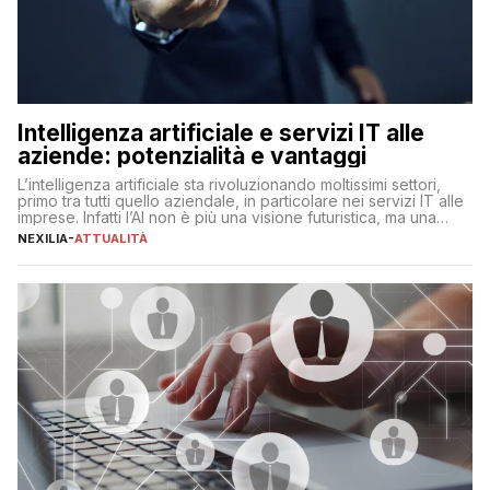
Intelligenza artificiale e servizi IT alle
aziende: potenzialità e vantaggi
L’intelligenza artificiale sta rivoluzionando moltissimi settori,
primo tra tutti quello aziendale, in particolare nei servizi IT alle
imprese. Infatti l’AI non è più una visione futuristica, ma una
realtà operativa che sta portando a un cambio significativo in
NEXILIA
-
ATTUALITÀ
ogni ambito. L’inserimento delle tecnologie di intelligenza
artificiale porta non solo all’ottimizzazione di diverse
operazioni, bensì comporta […]