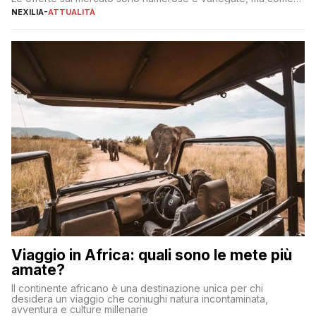
individuare quella più adatta alle proprie esigenze senza
NEXILIA
-
ATTUALITÀ
incorrere in costi nascosti? Optare per un conto zero spese
significa eliminare le spese di gestione che spesso incidono
sul […]
Viaggio in Africa: quali sono le mete più
amate?
Il continente africano è una destinazione unica per chi
desidera un viaggio che coniughi natura incontaminata,
avventura e culture millenarie