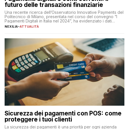
futuro delle transazioni finanziarie
Una recente ricerca dell’Osservatorio Innovative Payments del
Politecnico di Milano, presentata nel corso del convegno “I
Pagamenti Digitali in Italia nel 2024”, ha evidenziato i dati
definitivi del primo semestre 2024 relativamente alle
NEXILIA
-
ATTUALITÀ
transazioni dei pagamenti digitali con carta nel nostro Paese:
223 miliardi di euro. Si ritiene che il totale relativo ai 12 mesi […]
Sicurezza dei pagamenti con POS: come
proteggere i tuoi clienti
La sicurezza dei pagamenti è una priorità per ogni azienda