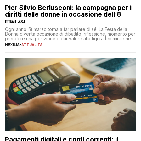
Pier Silvio Berlusconi: la campagna per i
diritti delle donne in occasione dell’8
marzo
Ogni anno l’8 marzo torna a far parlare di sé. La Festa della
Donna diventa occasione di dibattito, riflessione, momento per
prendere una posizione e dar valore alla figura femminile nella
sua complessità e crucialità. A lanciare un messaggio “forte e
NEXILIA
-
ATTUALITÀ
chiaro” quest’anno è stato anche Pier Silvio Berlusconi,
amministratore delegato di Mediaset, che ha […]
Pagamenti digitali e conti correnti: il