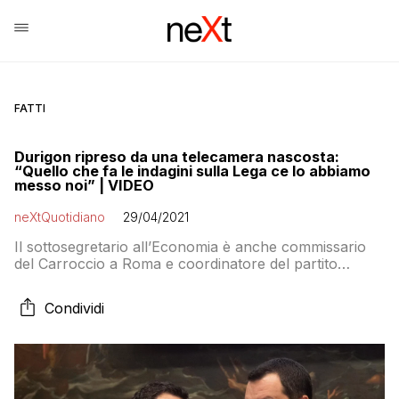
FATTI
Durigon ripreso da una telecamera nascosta:
“Quello che fa le indagini sulla Lega ce lo abbiamo
messo noi” | VIDEO
neXtQuotidiano
29/04/2021
Il sottosegretario all’Economia è anche commissario
del Carroccio a Roma e coordinatore del partito
guidato da Salvini nel Lazio. Fanpage ha filmato alcune
sue “confessioni” sulla vicenda dei 49 milioni di euro
Condividi
sequestrati