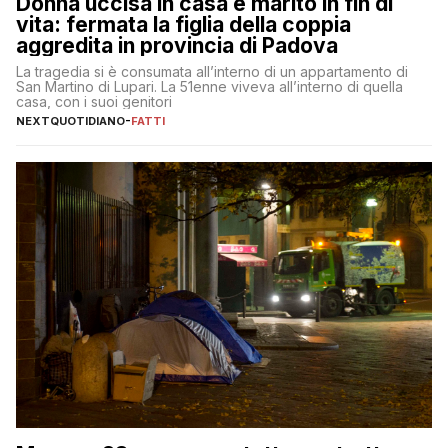
Donna uccisa in casa e marito in fin di
vita: fermata la figlia della coppia
aggredita in provincia di Padova
La tragedia si è consumata all’interno di un appartamento di
San Martino di Lupari. La 51enne viveva all’interno di quella
casa, con i suoi genitori
NEXTQUOTIDIANO
-
FATTI