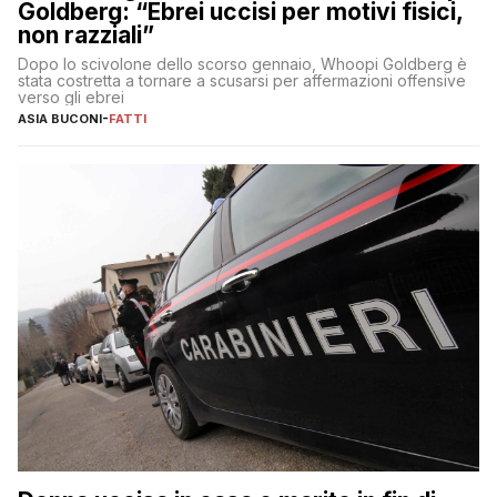
Goldberg: “Ebrei uccisi per motivi fisici,
non razziali”
Dopo lo scivolone dello scorso gennaio, Whoopi Goldberg è
stata costretta a tornare a scusarsi per affermazioni offensive
verso gli ebrei
ASIA BUCONI
-
FATTI