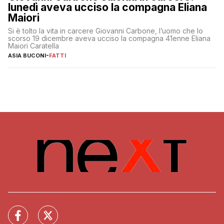
lunedì aveva ucciso la compagna Eliana
Maiori
Si è tolto la vita in carcere Giovanni Carbone, l’uomo che lo
scorso 19 dicembre aveva ucciso la compagna 41enne Eliana
Maiori Caratella
ASIA BUCONI
-
FATTI