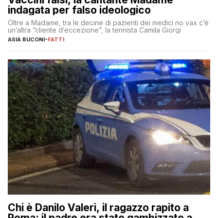
indagata per falso ideologico
Oltre a Madame, tra le decine di pazienti dei medici no vax c’è
un’altra “cliente d’eccezione”, la tennista Camila Giorgi
ASIA BUCONI
-
FATTI
Chi è Danilo Valeri, il ragazzo rapito a
Roma: il padre era stato gambizzato a