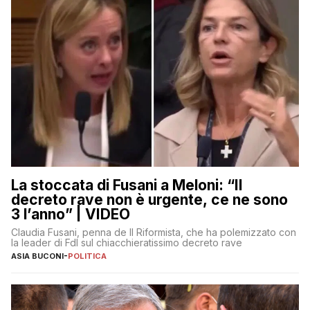
La stoccata di Fusani a Meloni: “Il
decreto rave non è urgente, ce ne sono
3 l’anno” | VIDEO
Claudia Fusani, penna de Il Riformista, che ha polemizzato con
la leader di FdI sul chiacchieratissimo decreto rave
ASIA BUCONI
-
POLITICA