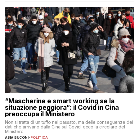
“Mascherine e smart working se la
situazione peggiora”: il Covid in Cina
preoccupa il Ministero
Non si tratta di un tuffo nel passato, ma delle conseguenze dei
dati che arrivano dalla Cina sul Covid: ecco la circolare del
Ministero
ASIA BUCONI
-
POLITICA