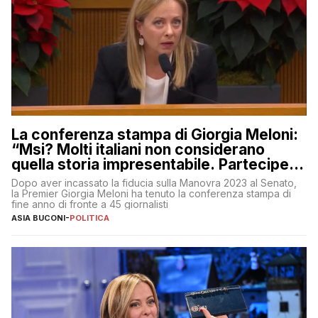
La conferenza stampa di Giorgia Meloni:
“Msi? Molti italiani non considerano
quella storia impresentabile. Parteciperò
al 25 aprile”
Dopo aver incassato la fiducia sulla Manovra 2023 al Senato,
la Premier Giorgia Meloni ha tenuto la conferenza stampa di
fine anno di fronte a 45 giornalisti
ASIA BUCONI
-
POLITICA