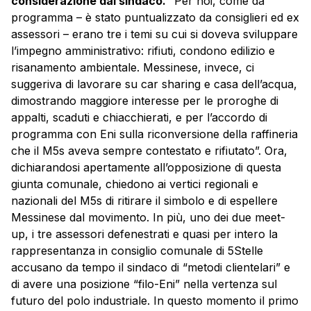
considerazione dal sindaco.
“Per noi, come da
programma – è stato puntualizzato da consiglieri ed ex
assessori – erano tre i temi su cui si doveva sviluppare
l’impegno amministrativo: rifiuti, condono edilizio e
risanamento ambientale. Messinese, invece, ci
suggeriva di lavorare su car sharing e casa dell’acqua,
dimostrando maggiore interesse per le proroghe di
appalti, scaduti e chiacchierati, e per l’accordo di
programma con Eni sulla riconversione della raffineria
che il M5s aveva sempre contestato e rifiutato”. Ora,
dichiarandosi apertamente all’opposizione di questa
giunta comunale, chiedono ai vertici regionali e
nazionali del M5s di ritirare il simbolo e di espellere
Messinese dal movimento. In più, uno dei due meet-
up, i tre assessori defenestrati e quasi per intero la
rappresentanza in consiglio comunale di 5Stelle
accusano da tempo il sindaco di “metodi clientelari” e
di avere una posizione “filo-Eni” nella vertenza sul
futuro del polo industriale. In questo momento il primo