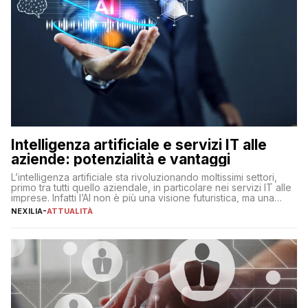
Intelligenza artificiale e servizi IT alle
aziende: potenzialità e vantaggi
L’intelligenza artificiale sta rivoluzionando moltissimi settori,
primo tra tutti quello aziendale, in particolare nei servizi IT alle
imprese. Infatti l’AI non è più una visione futuristica, ma una
realtà operativa che sta portando a un cambio significativo in
NEXILIA
-
ATTUALITÀ
ogni ambito. L’inserimento delle tecnologie di intelligenza
artificiale porta non solo all’ottimizzazione di diverse
operazioni, bensì comporta […]