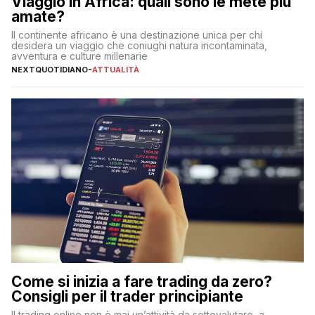
Viaggio in Africa: quali sono le mete più
amate?
Il continente africano è una destinazione unica per chi
desidera un viaggio che coniughi natura incontaminata,
avventura e culture millenarie
NEXTQUOTIDIANO
-
ATTUALITÀ
Come si inizia a fare trading da zero?
Consigli per il trader principiante
Il trading online non è mai un’attività da sottovalutare, a