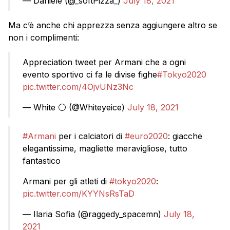
— Daniele (@_softPizza_)
July 18, 2021
Ma c’è anche chi apprezza senza aggiungere altro se
non i complimenti:
Appreciation tweet per Armani che a ogni
evento sportivo ci fa le divise fighe
#Tokyo2020
pic.twitter.com/4OjvUNz3Nc
— White ⚪ (@Whiteyeice)
July 18, 2021
#Armani
per i calciatori di
#euro2020
: giacche
elegantissime, magliette meravigliose, tutto
fantastico
Armani per gli atleti di
#tokyo2020
:
pic.twitter.com/KYYNsRsTaD
— Ilaria Sofia (@raggedy_spacemn)
July 18,
2021