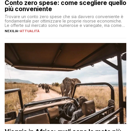
Conto zero spese: come scegliere quello
più conveniente
Trovare un conto zero spese che sia davvero conveniente è
fondamentale per ottimizzare le proprie risorse economiche.
Le offerte sul mercato sono numerose e variegate, ma come
individuare quella più adatta alle proprie esigenze senza
NEXILIA
-
ATTUALITÀ
incorrere in costi nascosti? Optare per un conto zero spese
significa eliminare le spese di gestione che spesso incidono
sul […]