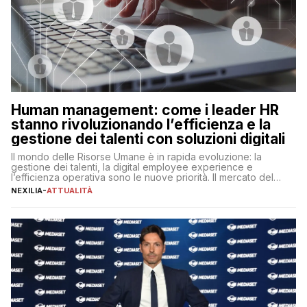
Human management: come i leader HR
stanno rivoluzionando l’efficienza e la
gestione dei talenti con soluzioni digitali
Il mondo delle Risorse Umane è in rapida evoluzione: la
gestione dei talenti, la digital employee experience e
l’efficienza operativa sono le nuove priorità. Il mercato del
lavoro, d’altra parte, è sempre più competitivo con una lotta
NEXILIA
-
ATTUALITÀ
per aggiudicarsi i talenti più validi che si intensifica e le
aspettative dei dipendenti in continua evoluzione. I […]