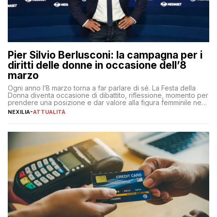
Pier Silvio Berlusconi: la campagna per i
diritti delle donne in occasione dell’8
marzo
Ogni anno l’8 marzo torna a far parlare di sé. La Festa della
Donna diventa occasione di dibattito, riflessione, momento per
prendere una posizione e dar valore alla figura femminile nella
sua complessità e crucialità. A lanciare un messaggio “forte e
NEXILIA
-
ATTUALITÀ
chiaro” quest’anno è stato anche Pier Silvio Berlusconi,
amministratore delegato di Mediaset, che ha […]