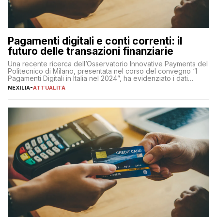
Pagamenti digitali e conti correnti: il
futuro delle transazioni finanziarie
Una recente ricerca dell’Osservatorio Innovative Payments del
Politecnico di Milano, presentata nel corso del convegno “I
Pagamenti Digitali in Italia nel 2024”, ha evidenziato i dati
definitivi del primo semestre 2024 relativamente alle
NEXILIA
-
ATTUALITÀ
transazioni dei pagamenti digitali con carta nel nostro Paese:
223 miliardi di euro. Si ritiene che il totale relativo ai 12 mesi […]