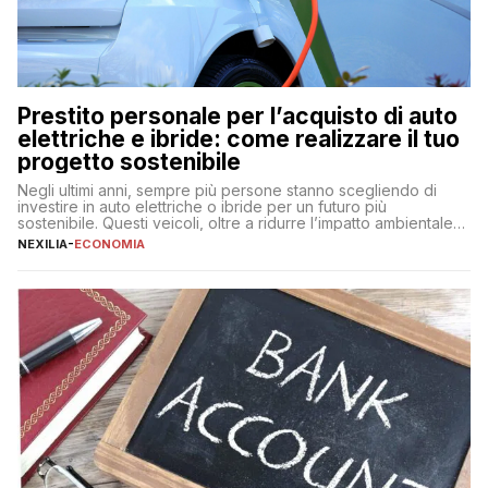
Prestito personale per l’acquisto di auto
elettriche e ibride: come realizzare il tuo
progetto sostenibile
Negli ultimi anni, sempre più persone stanno scegliendo di
investire in auto elettriche o ibride per un futuro più
sostenibile. Questi veicoli, oltre a ridurre l’impatto ambientale,
offrono vantaggi economici a lungo termine, come minori costi
NEXILIA
-
ECONOMIA
di gestione e benefici fiscali. Tuttavia, l’acquisto di un’auto
nuova rappresenta un impegno finanziario significativo. Come
fare se non […]