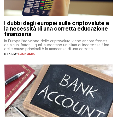
I dubbi degli europei sulle criptovalute e
la necessità di una corretta educazione
finanziaria
In Europa l’adozione delle criptovalute viene ancora frenata
da alcuni fattori, i quali alimentano un clima di incertezza. Una
delle cause principali è la mancanza di una corretta
educazione finanziaria, che impedisce ad una larga parte della
NEXILIA
-
ECONOMIA
popolazione di comprendere in modo adeguato il
funzionamento e le implicazioni di questi asset digitali. Dubbi
sulle criptovalute: […]