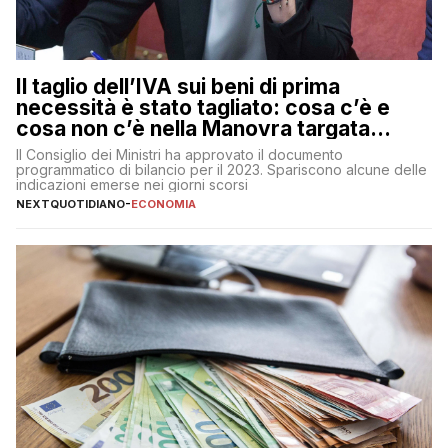
Il taglio dell’IVA sui beni di prima
necessità è stato tagliato: cosa c’è e
cosa non c’è nella Manovra targata
Meloni
Il Consiglio dei Ministri ha approvato il documento
programmatico di bilancio per il 2023. Spariscono alcune delle
indicazioni emerse nei giorni scorsi
NEXTQUOTIDIANO
-
ECONOMIA