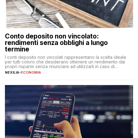
Conto deposito non vincolato:
rendimenti senza obblighi a lungo
termine
I conti deposito non vincolati rappresentano la scelta ideale
per tutti coloro che desiderano ottenere un rendimento dai
propri risparmi senza rinunciare ad utilizzarli in caso di
necessità. A differenza delle forme vincolate tradizionali,
NEXILIA
-
ECONOMIA
questa tipologia consente di accedere alle somme versate in
qualsiasi momento, offrendo un equilibrio tra sicurezza,
flessibilità e rendimento. Come funzionano […]