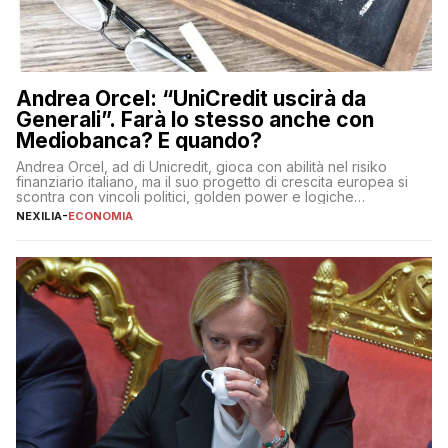
Andrea Orcel: “UniCredit uscirà da
Generali”. Farà lo stesso anche con
Mediobanca? E quando?
Andrea Orcel, ad di Unicredit, gioca con abilità nel risiko
finanziario italiano, ma il suo progetto di crescita europea si
scontra con vincoli politici, golden power e logiche
protezionistiche. Orcel e la mossa su Generali Andrea Orcel,
NEXILIA
-
ECONOMIA
ad di Unicredit, continua a sorprendere per la sua capacità di
muoversi con decisione in un contesto finanziario […]