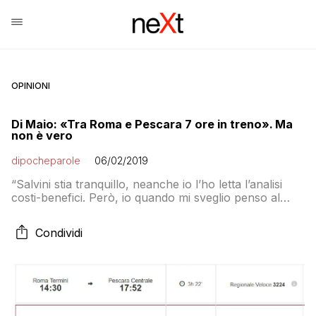
OPINIONI
Di Maio: «Tra Roma e Pescara 7 ore in treno». Ma
non è vero
dipocheparole
06/02/2019
“Salvini stia tranquillo, neanche io l’ho letta l’analisi
costi-benefici. Però, io quando mi sveglio penso al
fatto che da Roma a Pescara ci vogliono 7 ore in
treno, non mi sveglio pensando a un buco per
Condividi
collegare Torino-Lione. Non mi sveglio pensando a
come collegare meglio italiani francesi, ma a come
collegare meglio italiani e […]