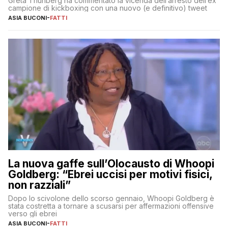
Greta Thunberg ha commentato la vicenda dell’arresto dell’ex
campione di kickboxing con una nuovo (e definitivo) tweet
ASIA BUCONI
-
FATTI
La nuova gaffe sull’Olocausto di Whoopi
Goldberg: “Ebrei uccisi per motivi fisici,
non razziali”
Dopo lo scivolone dello scorso gennaio, Whoopi Goldberg è
stata costretta a tornare a scusarsi per affermazioni offensive
verso gli ebrei
ASIA BUCONI
-
FATTI