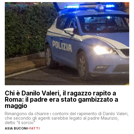
Chi è Danilo Valeri, il ragazzo rapito a
Roma: il padre era stato gambizzato a
maggio
Rimangono da chiarire i contorni del rapimento di Danilo Valeri,
che secondo gli agenti sarebbe legato al padre Maurizio,
detto “il sorcio”
ASIA BUCONI
-
FATTI