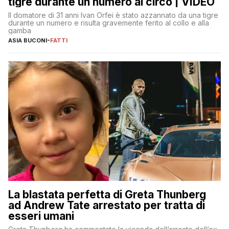
tigre durante un numero al circo | VIDEO
Il domatore di 31 anni Ivan Orfei è stato azzannato da una tigre
durante un numero e risulta gravemente ferito al collo e alla
gamba
ASIA BUCONI
-
FATTI
La blastata perfetta di Greta Thunberg
ad Andrew Tate arrestato per tratta di
esseri umani