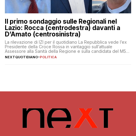
Il primo sondaggio sulle Regionali nel
Lazio: Rocca (centrodestra) davanti a
D’Amato (centrosinistra)
La rilevazione di IZI per il quotidiano La Repubblica vede l’ex
Presidente della Croce Rossa in vantaggio sull’attuale
Assessore alla Sanità della Regione e sulla candidata del M5S
Donatella Bianchi
NEXTQUOTIDIANO
-
POLITICA