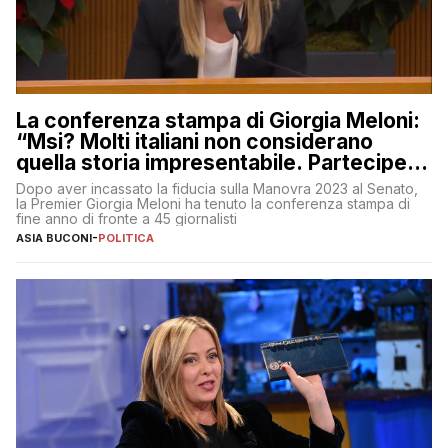
La conferenza stampa di Giorgia Meloni:
“Msi? Molti italiani non considerano
quella storia impresentabile. Parteciperò
al 25 aprile”
Dopo aver incassato la fiducia sulla Manovra 2023 al Senato,
la Premier Giorgia Meloni ha tenuto la conferenza stampa di
fine anno di fronte a 45 giornalisti
ASIA BUCONI
-
POLITICA