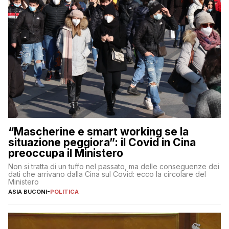
“Mascherine e smart working se la
situazione peggiora”: il Covid in Cina
preoccupa il Ministero
Non si tratta di un tuffo nel passato, ma delle conseguenze dei
dati che arrivano dalla Cina sul Covid: ecco la circolare del
Ministero
ASIA BUCONI
-
POLITICA