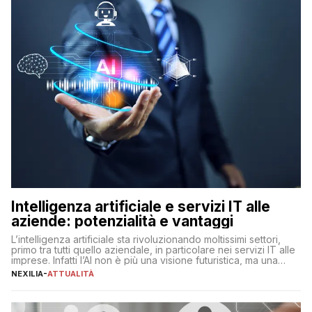
Intelligenza artificiale e servizi IT alle
aziende: potenzialità e vantaggi
L’intelligenza artificiale sta rivoluzionando moltissimi settori,
primo tra tutti quello aziendale, in particolare nei servizi IT alle
imprese. Infatti l’AI non è più una visione futuristica, ma una
realtà operativa che sta portando a un cambio significativo in
NEXILIA
-
ATTUALITÀ
ogni ambito. L’inserimento delle tecnologie di intelligenza
artificiale porta non solo all’ottimizzazione di diverse
operazioni, bensì comporta […]