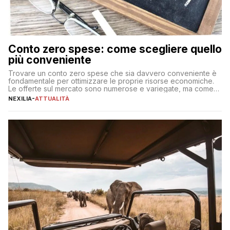
Conto zero spese: come scegliere quello
più conveniente
Trovare un conto zero spese che sia davvero conveniente è
fondamentale per ottimizzare le proprie risorse economiche.
Le offerte sul mercato sono numerose e variegate, ma come
individuare quella più adatta alle proprie esigenze senza
NEXILIA
-
ATTUALITÀ
incorrere in costi nascosti? Optare per un conto zero spese
significa eliminare le spese di gestione che spesso incidono
sul […]