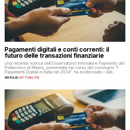
Pagamenti digitali e conti correnti: il
futuro delle transazioni finanziarie
Una recente ricerca dell’Osservatorio Innovative Payments del
Politecnico di Milano, presentata nel corso del convegno “I
Pagamenti Digitali in Italia nel 2024”, ha evidenziato i dati
definitivi del primo semestre 2024 relativamente alle
NEXILIA
-
ATTUALITÀ
transazioni dei pagamenti digitali con carta nel nostro Paese:
223 miliardi di euro. Si ritiene che il totale relativo ai 12 mesi […]