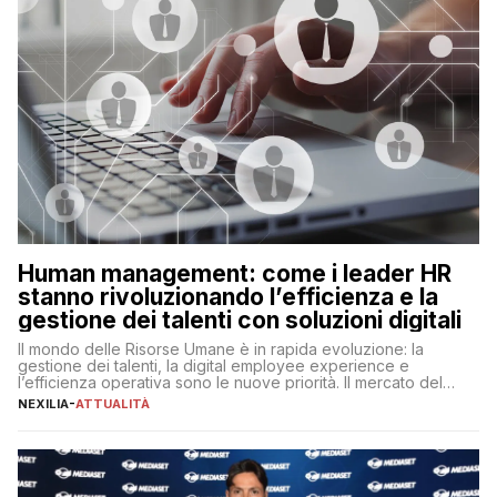
Human management: come i leader HR
stanno rivoluzionando l’efficienza e la
gestione dei talenti con soluzioni digitali
Il mondo delle Risorse Umane è in rapida evoluzione: la
gestione dei talenti, la digital employee experience e
l’efficienza operativa sono le nuove priorità. Il mercato del
lavoro, d’altra parte, è sempre più competitivo con una lotta
NEXILIA
-
ATTUALITÀ
per aggiudicarsi i talenti più validi che si intensifica e le
aspettative dei dipendenti in continua evoluzione. I […]