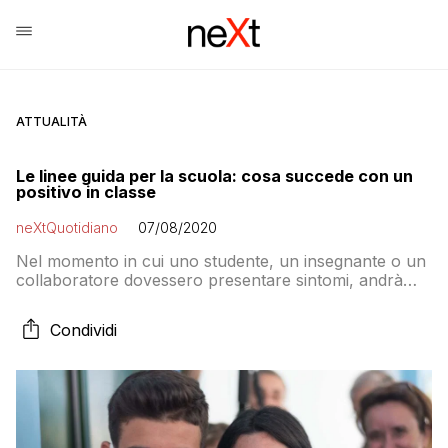
ATTUALITÀ
Le linee guida per la scuola: cosa succede con un
positivo in classe
neXtQuotidiano
07/08/2020
Nel momento in cui uno studente, un insegnante o un
collaboratore dovessero presentare sintomi, andrà
isolato, munito di mascherina, e dovrà tornare quanto
prima a casa. Dopo sarà il Dipartimento di
Condividi
prevenzione territoriale della Asl competente a
decidere, sia per eventuali quarantene sia per la
riammissione a scuola