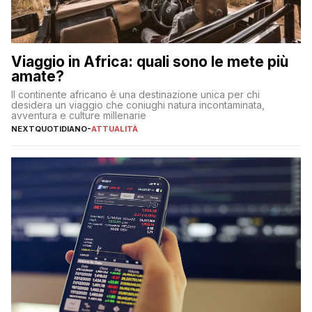
Viaggio in Africa: quali sono le mete più
amate?
Il continente africano è una destinazione unica per chi
desidera un viaggio che coniughi natura incontaminata,
avventura e culture millenarie
NEXTQUOTIDIANO
-
ATTUALITÀ