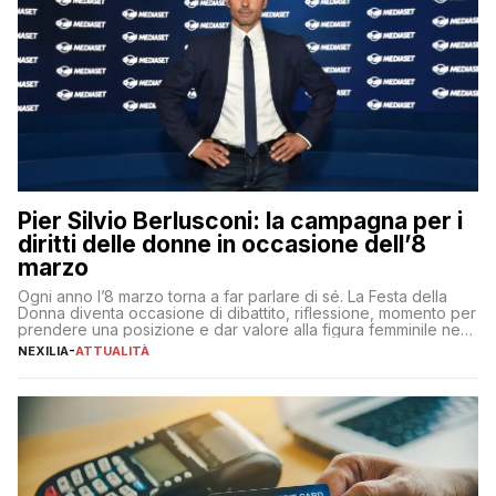
Pier Silvio Berlusconi: la campagna per i
diritti delle donne in occasione dell’8
marzo
Ogni anno l’8 marzo torna a far parlare di sé. La Festa della
Donna diventa occasione di dibattito, riflessione, momento per
prendere una posizione e dar valore alla figura femminile nella
sua complessità e crucialità. A lanciare un messaggio “forte e
NEXILIA
-
ATTUALITÀ
chiaro” quest’anno è stato anche Pier Silvio Berlusconi,
amministratore delegato di Mediaset, che ha […]