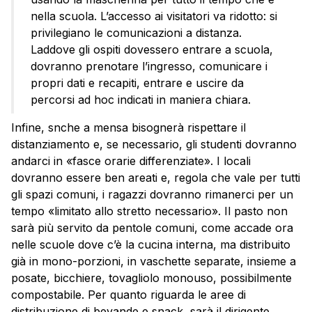
nella scuola. L’accesso ai visitatori va ridotto: si
privilegiano le comunicazioni a distanza.
Laddove gli ospiti dovessero entrare a scuola,
dovranno prenotare l’ingresso, comunicare i
propri dati e recapiti, entrare e uscire da
percorsi ad hoc indicati in maniera chiara.
Infine, snche a mensa bisognerà rispettare il
distanziamento e, se necessario, gli studenti dovranno
andarci in «fasce orarie differenziate». I locali
dovranno essere ben areati e, regola che vale per tutti
gli spazi comuni, i ragazzi dovranno rimanerci per un
tempo «limitato allo stretto necessario». Il pasto non
sarà più servito da pentole comuni, come accade ora
nelle scuole dove c’è la cucina interna, ma distribuito
già in mono-porzioni, in vaschette separate, insieme a
posate, bicchiere, tovagliolo monouso, possibilmente
compostabile. Per quanto riguarda le aree di
distribuzione di bevande e snack, sarà il dirigente