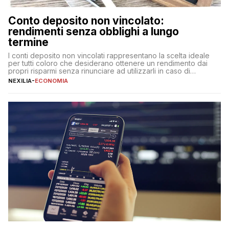
Conto deposito non vincolato:
rendimenti senza obblighi a lungo
termine
I conti deposito non vincolati rappresentano la scelta ideale
per tutti coloro che desiderano ottenere un rendimento dai
propri risparmi senza rinunciare ad utilizzarli in caso di
necessità. A differenza delle forme vincolate tradizionali,
NEXILIA
-
ECONOMIA
questa tipologia consente di accedere alle somme versate in
qualsiasi momento, offrendo un equilibrio tra sicurezza,
flessibilità e rendimento. Come funzionano […]