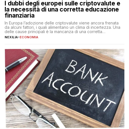
I dubbi degli europei sulle criptovalute e
la necessità di una corretta educazione
finanziaria
In Europa l’adozione delle criptovalute viene ancora frenata
da alcuni fattori, i quali alimentano un clima di incertezza. Una
delle cause principali è la mancanza di una corretta
educazione finanziaria, che impedisce ad una larga parte della
NEXILIA
-
ECONOMIA
popolazione di comprendere in modo adeguato il
funzionamento e le implicazioni di questi asset digitali. Dubbi
sulle criptovalute: […]