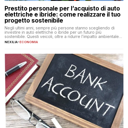
Prestito personale per l’acquisto di auto
elettriche e ibride: come realizzare il tuo
progetto sostenibile
Negli ultimi anni, sempre più persone stanno scegliendo di
investire in auto elettriche o ibride per un futuro più
sostenibile. Questi veicoli, oltre a ridurre l’impatto ambientale,
offrono vantaggi economici a lungo termine, come minori costi
NEXILIA
-
ECONOMIA
di gestione e benefici fiscali. Tuttavia, l’acquisto di un’auto
nuova rappresenta un impegno finanziario significativo. Come
fare se non […]