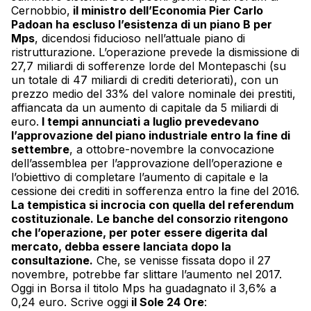
Cernobbio,
il ministro dell’Economia Pier Carlo
Padoan ha escluso l’esistenza di un piano B per
Mps
, dicendosi fiducioso nell’attuale piano di
ristrutturazione. L’operazione prevede la dismissione di
27,7 miliardi di sofferenze lorde del Montepaschi (su
un totale di 47 miliardi di crediti deteriorati), con un
prezzo medio del 33% del valore nominale dei prestiti,
affiancata da un aumento di capitale da 5 miliardi di
euro.
I tempi annunciati a luglio prevedevano
l’approvazione del piano industriale entro la fine di
settembre
, a ottobre-novembre la convocazione
dell’assemblea per l’approvazione dell’operazione e
l’obiettivo di completare l’aumento di capitale e la
cessione dei crediti in sofferenza entro la fine del 2016.
La tempistica si incrocia con quella del referendum
costituzionale. Le banche del consorzio ritengono
che l’operazione, per poter essere digerita dal
mercato, debba essere lanciata dopo la
consultazione.
Che, se venisse fissata dopo il 27
novembre, potrebbe far slittare l’aumento nel 2017.
Oggi in Borsa il titolo
Mps
ha guadagnato il 3,6% a
0,24 euro. Scrive oggi
il Sole 24 Ore
: