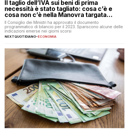
Il taglio dell’IVA sui beni di prima
necessità è stato tagliato: cosa c’è e
cosa non c’è nella Manovra targata
Meloni
Il Consiglio dei Ministri ha approvato il documento
programmatico di bilancio per il 2023. Spariscono alcune delle
indicazioni emerse nei giorni scorsi
NEXTQUOTIDIANO
-
ECONOMIA