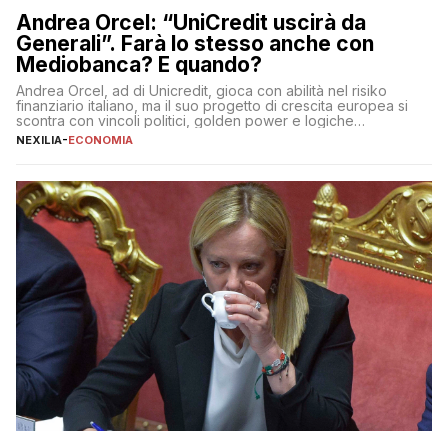
Andrea Orcel: “UniCredit uscirà da
Generali”. Farà lo stesso anche con
Mediobanca? E quando?
Andrea Orcel, ad di Unicredit, gioca con abilità nel risiko
finanziario italiano, ma il suo progetto di crescita europea si
scontra con vincoli politici, golden power e logiche
protezionistiche. Orcel e la mossa su Generali Andrea Orcel,
NEXILIA
-
ECONOMIA
ad di Unicredit, continua a sorprendere per la sua capacità di
muoversi con decisione in un contesto finanziario […]