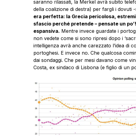
saranno rilassati, la Merkel avrà subito tele
della coalizione di destra) per fargli i dovut
era perfetta: la Grecia pericolosa, estrem
sfascio perché pretende – pensate un po’! –
espansiva.
Mentre invece guardate i portoghes
non vedete come si sono ripresi dopo i ‘sacrif
intelligenza avrà anche carezzato l’idea di co
portoghesi. E invece no. Che qualcosa comin
dai sondaggi. Che per mesi davano come vinci
Costa, ex sindaco di Lisbona (e figlio di un p