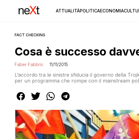
ATTUALITÀ
POLITICA
ECONOMIA
CULTU
FACT CHECKING
Cosa è successo davve
Faber Fabbris
11/11/2015
L’accordo tra le sinistre sfiducia il governo della Trojk
per un programma che rompe con il mainstream politi
presidente della Repubblica se dare l’incarico ad Anto