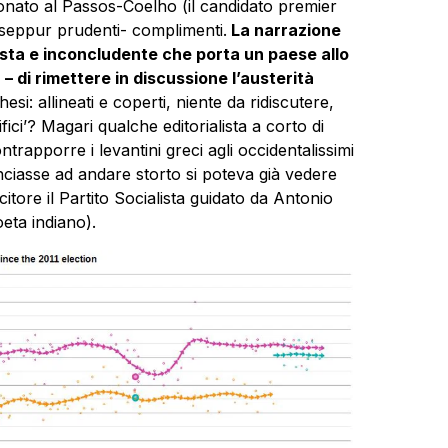
fonato al Passos-Coelho (il candidato premier
i -seppur prudenti- complimenti.
La narrazione
ista e inconcludente che porta un paese allo
 di rimettere in discussione l’austerità
i: allineati e coperti, niente da ridiscutere,
ici’? Magari qualche editorialista a corto di
ntrapporre i levantini greci agli occidentalissimi
ciasse ad andare storto si poteva già vedere
tore il Partito Socialista guidato da Antonio
oeta indiano).