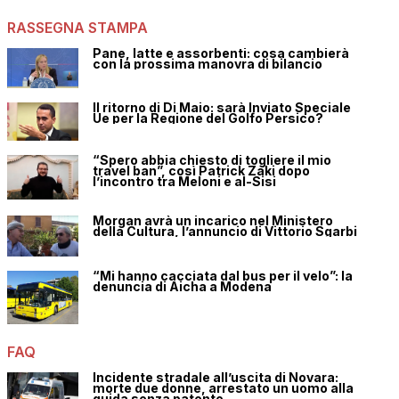
RASSEGNA STAMPA
Pane, latte e assorbenti: cosa cambierà
con la prossima manovra di bilancio
Il ritorno di Di Maio: sarà Inviato Speciale
Ue per la Regione del Golfo Persico?
“Spero abbia chiesto di togliere il mio
travel ban”, così Patrick Zaki dopo
l’incontro tra Meloni e al-Sisi
Morgan avrà un incarico nel Ministero
della Cultura, l’annuncio di Vittorio Sgarbi
“Mi hanno cacciata dal bus per il velo”: la
denuncia di Aicha a Modena
FAQ
Incidente stradale all’uscita di Novara:
morte due donne, arrestato un uomo alla
guida senza patente