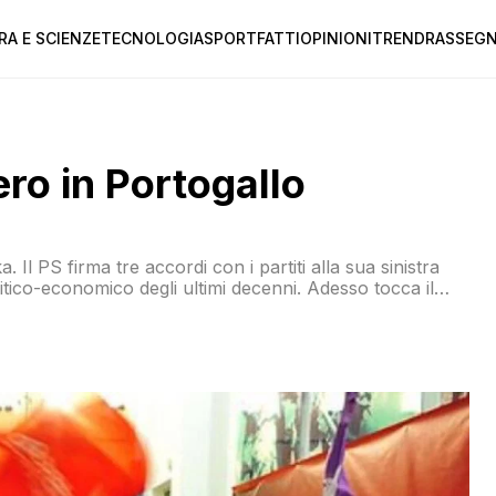
RA E SCIENZE
TECNOLOGIA
SPORT
FATTI
OPINIONI
TREND
RASSEGN
ro in Portogallo
a. Il PS firma tre accordi con i partiti alla sua sinistra
co-economico degli ultimi decenni. Adesso tocca il
nio Costa. MA la novità politica c’è, ed è di peso