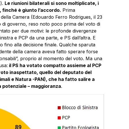
a).
Le riunioni bilaterali si sono moltiplicate, i
 finché è giunto l’accordo.
Prima
te della Camera (Edouardo Ferro Rodrigues, il 23
o di governo, reso noto poco prima del voto di
ntato per due motivi: le profonde divergenze
 Sinistra e PCP da una parte, e PS dall’altra. E
 fino alla decisione finale. Qualche sparuta
idente della camera aveva fatto sperare forse
sponsabili”, proprio al momento del voto. Ma una
usa:
il PS ha votato compatto assieme al PCP
 voto inaspettato, quello del deputato del
imali e Natura -PAN), che ha fatto salire a
ra potenziale – maggioranza
.