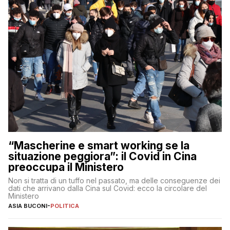
“Mascherine e smart working se la
situazione peggiora”: il Covid in Cina
preoccupa il Ministero
Non si tratta di un tuffo nel passato, ma delle conseguenze dei
dati che arrivano dalla Cina sul Covid: ecco la circolare del
Ministero
ASIA BUCONI
-
POLITICA