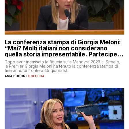
La conferenza stampa di Giorgia Meloni:
“Msi? Molti italiani non considerano
quella storia impresentabile. Parteciperò
al 25 aprile”
Dopo aver incassato la fiducia sulla Manovra 2023 al Senato,
la Premier Giorgia Meloni ha tenuto la conferenza stampa di
fine anno di fronte a 45 giornalisti
ASIA BUCONI
-
POLITICA