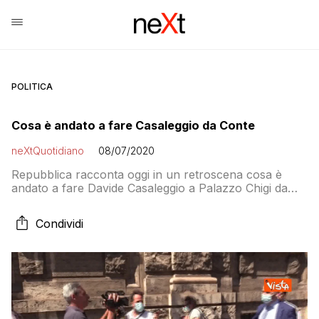
POLITICA
Cosa è andato a fare Casaleggio da Conte
neXtQuotidiano
08/07/2020
Repubblica racconta oggi in un retroscena cosa è
andato a fare Davide Casaleggio a Palazzo Chigi da
Giuseppe Conte. La storia parte dal mancato invito del
presidente del Consiglio al presidente dell’Associazione
Condividi
Rousseau per gli Stati Generali e dalla cena dello
stesso Casaleggio con Alessandro Di Battista, Enrica
Sabatini e Pietro Dettori in una pizzeria a Testaccio