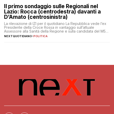
Il primo sondaggio sulle Regionali nel
Lazio: Rocca (centrodestra) davanti a
D’Amato (centrosinistra)
La rilevazione di IZI per il quotidiano La Repubblica vede l’ex
Presidente della Croce Rossa in vantaggio sull’attuale
Assessore alla Sanità della Regione e sulla candidata del M5S
Donatella Bianchi
NEXTQUOTIDIANO
-
POLITICA