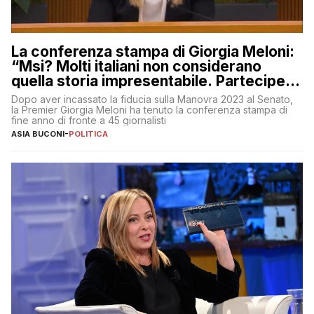
La conferenza stampa di Giorgia Meloni:
“Msi? Molti italiani non considerano
quella storia impresentabile. Parteciperò
al 25 aprile”
Dopo aver incassato la fiducia sulla Manovra 2023 al Senato,
la Premier Giorgia Meloni ha tenuto la conferenza stampa di
fine anno di fronte a 45 giornalisti
ASIA BUCONI
-
POLITICA