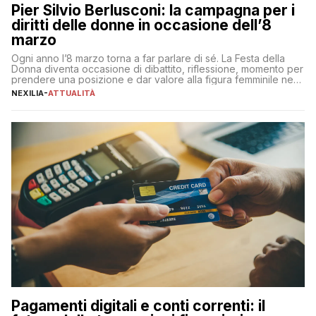
Pier Silvio Berlusconi: la campagna per i
diritti delle donne in occasione dell’8
marzo
Ogni anno l’8 marzo torna a far parlare di sé. La Festa della
Donna diventa occasione di dibattito, riflessione, momento per
prendere una posizione e dar valore alla figura femminile nella
sua complessità e crucialità. A lanciare un messaggio “forte e
NEXILIA
-
ATTUALITÀ
chiaro” quest’anno è stato anche Pier Silvio Berlusconi,
amministratore delegato di Mediaset, che ha […]
Pagamenti digitali e conti correnti: il