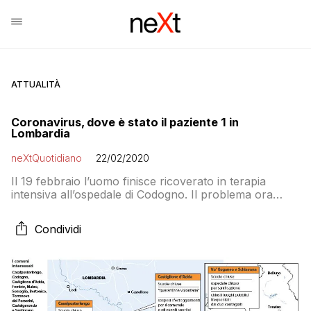
ATTUALITÀ
Coronavirus, dove è stato il paziente 1 in
Lombardia
neXtQuotidiano
22/02/2020
Il 19 febbraio l’uomo finisce ricoverato in terapia
intensiva all’ospedale di Codogno. Il problema ora
diventa tutto quello che ha fatto Mattia prima di
cominciare a stare male. Perché ogni contatto avuto
Condividi
dal momento del contagio fino al ricovero in ospedale
è a rischio Coronavirus