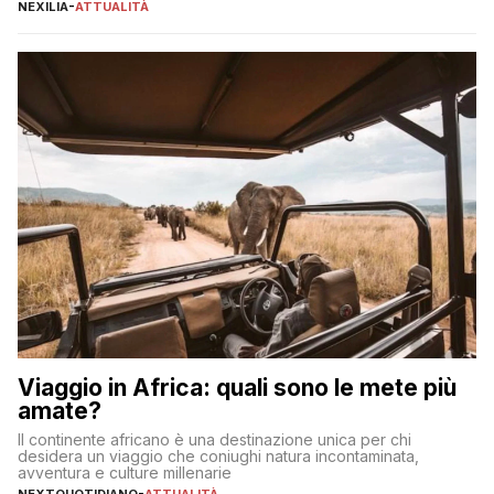
individuare quella più adatta alle proprie esigenze senza
NEXILIA
-
ATTUALITÀ
incorrere in costi nascosti? Optare per un conto zero spese
significa eliminare le spese di gestione che spesso incidono
sul […]
Viaggio in Africa: quali sono le mete più
amate?
Il continente africano è una destinazione unica per chi
desidera un viaggio che coniughi natura incontaminata,
avventura e culture millenarie
NEXTQUOTIDIANO
-
ATTUALITÀ