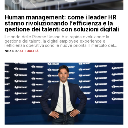
Human management: come i leader HR
stanno rivoluzionando l’efficienza e la
gestione dei talenti con soluzioni digitali
Il mondo delle Risorse Umane è in rapida evoluzione: la
gestione dei talenti, la digital employee experience e
l’efficienza operativa sono le nuove priorità. Il mercato del
lavoro, d’altra parte, è sempre più competitivo con una lotta
NEXILIA
-
ATTUALITÀ
per aggiudicarsi i talenti più validi che si intensifica e le
aspettative dei dipendenti in continua evoluzione. I […]