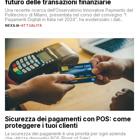
futuro delle transazioni finanziarie
Una recente ricerca dell’Osservatorio Innovative Payments del
Politecnico di Milano, presentata nel corso del convegno “I
Pagamenti Digitali in Italia nel 2024”, ha evidenziato i dati
definitivi del primo semestre 2024 relativamente alle
NEXILIA
-
ATTUALITÀ
transazioni dei pagamenti digitali con carta nel nostro Paese:
223 miliardi di euro. Si ritiene che il totale relativo ai 12 mesi […]
Sicurezza dei pagamenti con POS: come
proteggere i tuoi clienti
La sicurezza dei pagamenti è una priorità per ogni azienda
che utilizza dispositivi POS (Point of Sale).