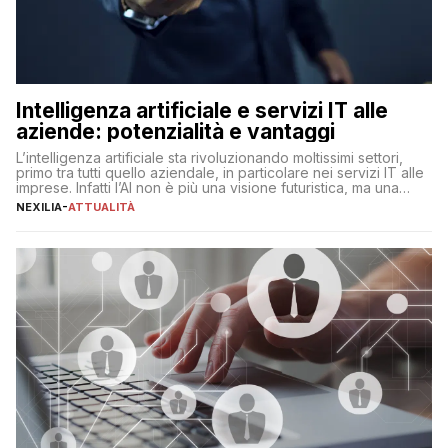
Intelligenza artificiale e servizi IT alle
aziende: potenzialità e vantaggi
L’intelligenza artificiale sta rivoluzionando moltissimi settori,
primo tra tutti quello aziendale, in particolare nei servizi IT alle
imprese. Infatti l’AI non è più una visione futuristica, ma una
realtà operativa che sta portando a un cambio significativo in
NEXILIA
-
ATTUALITÀ
ogni ambito. L’inserimento delle tecnologie di intelligenza
artificiale porta non solo all’ottimizzazione di diverse
operazioni, bensì comporta […]