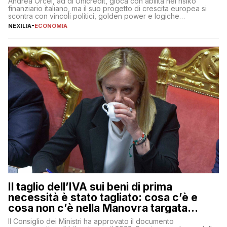
Andrea Orcel, ad di Unicredit, gioca con abilità nel risiko
finanziario italiano, ma il suo progetto di crescita europea si
scontra con vincoli politici, golden power e logiche
protezionistiche. Orcel e la mossa su Generali Andrea Orcel,
NEXILIA
-
ECONOMIA
ad di Unicredit, continua a sorprendere per la sua capacità di
muoversi con decisione in un contesto finanziario […]
Il taglio dell’IVA sui beni di prima
necessità è stato tagliato: cosa c’è e
cosa non c’è nella Manovra targata
Meloni
Il Consiglio dei Ministri ha approvato il documento