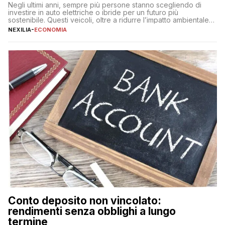
Negli ultimi anni, sempre più persone stanno scegliendo di
investire in auto elettriche o ibride per un futuro più
sostenibile. Questi veicoli, oltre a ridurre l’impatto ambientale,
offrono vantaggi economici a lungo termine, come minori costi
NEXILIA
-
ECONOMIA
di gestione e benefici fiscali. Tuttavia, l’acquisto di un’auto
nuova rappresenta un impegno finanziario significativo. Come
fare se non […]
Conto deposito non vincolato:
rendimenti senza obblighi a lungo
termine