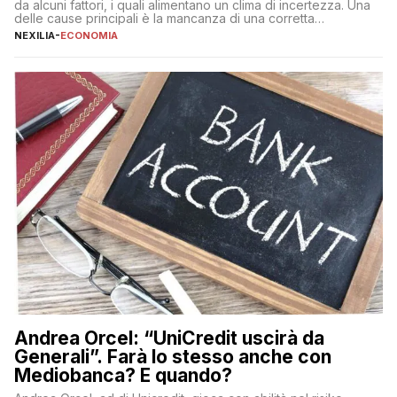
da alcuni fattori, i quali alimentano un clima di incertezza. Una
delle cause principali è la mancanza di una corretta
educazione finanziaria, che impedisce ad una larga parte della
NEXILIA
-
ECONOMIA
popolazione di comprendere in modo adeguato il
funzionamento e le implicazioni di questi asset digitali. Dubbi
sulle criptovalute: […]
Andrea Orcel: “UniCredit uscirà da
Generali”. Farà lo stesso anche con
Mediobanca? E quando?