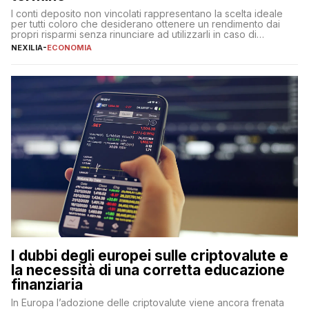
I conti deposito non vincolati rappresentano la scelta ideale
per tutti coloro che desiderano ottenere un rendimento dai
propri risparmi senza rinunciare ad utilizzarli in caso di
necessità. A differenza delle forme vincolate tradizionali,
NEXILIA
-
ECONOMIA
questa tipologia consente di accedere alle somme versate in
qualsiasi momento, offrendo un equilibrio tra sicurezza,
flessibilità e rendimento. Come funzionano […]
I dubbi degli europei sulle criptovalute e
la necessità di una corretta educazione
finanziaria
In Europa l’adozione delle criptovalute viene ancora frenata