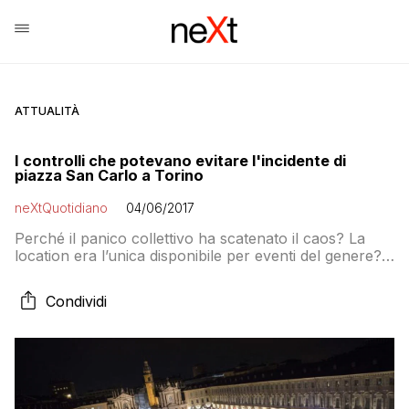
ATTUALITÀ
I controlli che potevano evitare l'incidente di
piazza San Carlo a Torino
neXtQuotidiano
04/06/2017
Perché il panico collettivo ha scatenato il caos? La
location era l’unica disponibile per eventi del genere?
Perché sono state fatte entrare in piazza tutte le
bottiglie di vetro che hanno causato il ferimento di
Condividi
molti? Ma soprattutto: i responsabili dell’ordine
pubblico in città risponderanno?