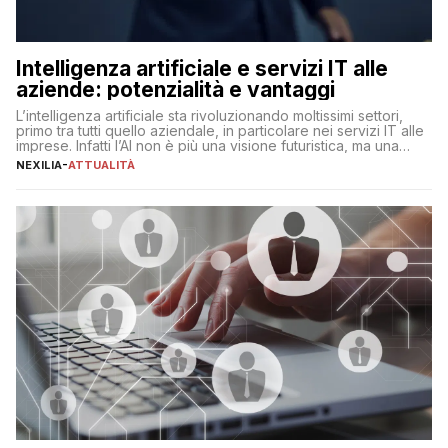
Intelligenza artificiale e servizi IT alle
aziende: potenzialità e vantaggi
L’intelligenza artificiale sta rivoluzionando moltissimi settori,
primo tra tutti quello aziendale, in particolare nei servizi IT alle
imprese. Infatti l’AI non è più una visione futuristica, ma una
realtà operativa che sta portando a un cambio significativo in
NEXILIA
-
ATTUALITÀ
ogni ambito. L’inserimento delle tecnologie di intelligenza
artificiale porta non solo all’ottimizzazione di diverse
operazioni, bensì comporta […]