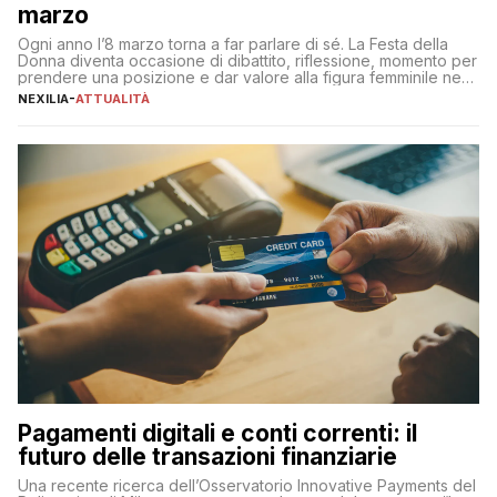
marzo
Ogni anno l’8 marzo torna a far parlare di sé. La Festa della
Donna diventa occasione di dibattito, riflessione, momento per
prendere una posizione e dar valore alla figura femminile nella
sua complessità e crucialità. A lanciare un messaggio “forte e
NEXILIA
-
ATTUALITÀ
chiaro” quest’anno è stato anche Pier Silvio Berlusconi,
amministratore delegato di Mediaset, che ha […]
Pagamenti digitali e conti correnti: il
futuro delle transazioni finanziarie
Una recente ricerca dell’Osservatorio Innovative Payments del