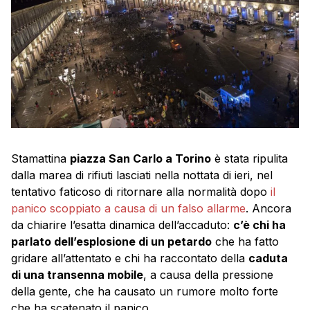
Stamattina
piazza San Carlo a Torino
è stata ripulita
dalla marea di rifiuti lasciati nella nottata di ieri, nel
tentativo faticoso di ritornare alla normalità dopo
il
panico scoppiato a causa di un falso allarme
. Ancora
da chiarire l’esatta dinamica dell’accaduto:
c’è chi ha
parlato dell’esplosione di un petardo
che ha fatto
gridare all’attentato e chi ha raccontato della
caduta
di una transenna mobile
, a causa della pressione
della gente, che ha causato un rumore molto forte
che ha scatenato il panico.