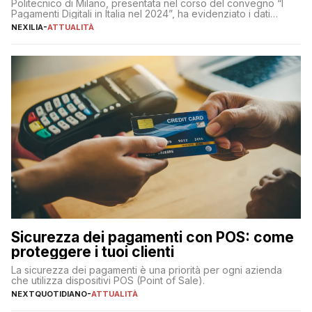
Politecnico di Milano, presentata nel corso del convegno “I
Pagamenti Digitali in Italia nel 2024”, ha evidenziato i dati
definitivi del primo semestre 2024 relativamente alle
NEXILIA
-
ATTUALITÀ
transazioni dei pagamenti digitali con carta nel nostro Paese:
223 miliardi di euro. Si ritiene che il totale relativo ai 12 mesi […]
Sicurezza dei pagamenti con POS: come
proteggere i tuoi clienti
La sicurezza dei pagamenti è una priorità per ogni azienda
che utilizza dispositivi POS (Point of Sale).
NEXTQUOTIDIANO
-
ATTUALITÀ