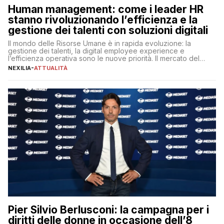
Human management: come i leader HR
stanno rivoluzionando l’efficienza e la
gestione dei talenti con soluzioni digitali
Il mondo delle Risorse Umane è in rapida evoluzione: la
gestione dei talenti, la digital employee experience e
l’efficienza operativa sono le nuove priorità. Il mercato del
lavoro, d’altra parte, è sempre più competitivo con una lotta
NEXILIA
-
ATTUALITÀ
per aggiudicarsi i talenti più validi che si intensifica e le
aspettative dei dipendenti in continua evoluzione. I […]
Pier Silvio Berlusconi: la campagna per i
diritti delle donne in occasione dell’8