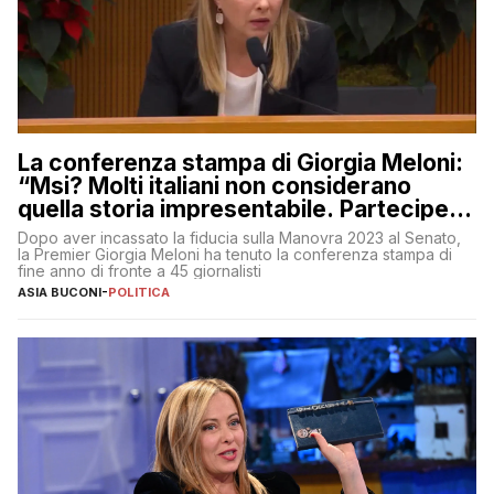
La conferenza stampa di Giorgia Meloni:
“Msi? Molti italiani non considerano
quella storia impresentabile. Parteciperò
al 25 aprile”
Dopo aver incassato la fiducia sulla Manovra 2023 al Senato,
la Premier Giorgia Meloni ha tenuto la conferenza stampa di
fine anno di fronte a 45 giornalisti
ASIA BUCONI
-
POLITICA