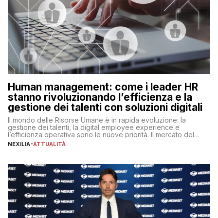
Human management: come i leader HR
stanno rivoluzionando l’efficienza e la
gestione dei talenti con soluzioni digitali
Il mondo delle Risorse Umane è in rapida evoluzione: la
gestione dei talenti, la digital employee experience e
l’efficienza operativa sono le nuove priorità. Il mercato del
lavoro, d’altra parte, è sempre più competitivo con una lotta
NEXILIA
-
ATTUALITÀ
per aggiudicarsi i talenti più validi che si intensifica e le
aspettative dei dipendenti in continua evoluzione. I […]