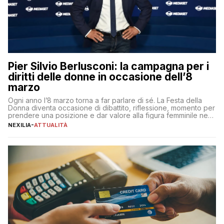
Pier Silvio Berlusconi: la campagna per i
diritti delle donne in occasione dell’8
marzo
Ogni anno l’8 marzo torna a far parlare di sé. La Festa della
Donna diventa occasione di dibattito, riflessione, momento per
prendere una posizione e dar valore alla figura femminile nella
sua complessità e crucialità. A lanciare un messaggio “forte e
NEXILIA
-
ATTUALITÀ
chiaro” quest’anno è stato anche Pier Silvio Berlusconi,
amministratore delegato di Mediaset, che ha […]