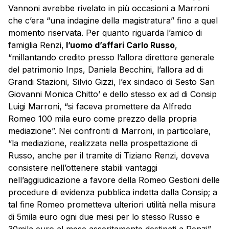
Vannoni avrebbe rivelato in più occasioni a Marroni
che c’era “una indagine della magistratura” fino a quel
momento riservata. Per quanto riguarda l’amico di
famiglia Renzi,
l’uomo d’affari Carlo Russo
,
“millantando credito presso l’allora direttore generale
del patrimonio Inps, Daniela Becchini, l’allora ad di
Grandi Stazioni, Silvio Gizzi, l’ex sindaco di Sesto San
Giovanni Monica Chitto’ e dello stesso ex ad di Consip
Luigi Marroni, “si faceva promettere da Alfredo
Romeo 100 mila euro come prezzo della propria
mediazione”. Nei confronti di Marroni, in particolare,
“la mediazione, realizzata nella prospettazione di
Russo, anche per il tramite di Tiziano Renzi, doveva
consistere nell’ottenere stabili vantaggi
nell’aggiudicazione a favore della Romeo Gestioni delle
procedure di evidenza pubblica indetta dalla Consip; a
tal fine Romeo prometteva ulteriori utilità nella misura
di 5mila euro ogni due mesi per lo stesso Russo e
30mila euro al mese asseritamente destinati a Renzi”.