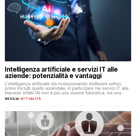
Intelligenza artificiale e servizi IT alle
aziende: potenzialità e vantaggi
L’intelligenza artificiale sta rivoluzionando moltissimi settori,
primo tra tutti quello aziendale, in particolare nei servizi IT alle
imprese. Infatti l’AI non è più una visione futuristica, ma una
realtà operativa che sta portando a un cambio significativo in
NEXILIA
-
ATTUALITÀ
ogni ambito. L’inserimento delle tecnologie di intelligenza
artificiale porta non solo all’ottimizzazione di diverse
operazioni, bensì comporta […]