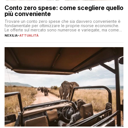
Conto zero spese: come scegliere quello
più conveniente
Trovare un conto zero spese che sia davvero conveniente è
fondamentale per ottimizzare le proprie risorse economiche.
Le offerte sul mercato sono numerose e variegate, ma come
individuare quella più adatta alle proprie esigenze senza
NEXILIA
-
ATTUALITÀ
incorrere in costi nascosti? Optare per un conto zero spese
significa eliminare le spese di gestione che spesso incidono
sul […]