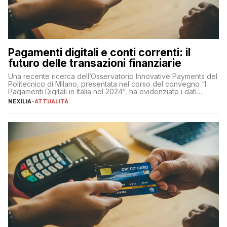
Pagamenti digitali e conti correnti: il
futuro delle transazioni finanziarie
Una recente ricerca dell’Osservatorio Innovative Payments del
Politecnico di Milano, presentata nel corso del convegno “I
Pagamenti Digitali in Italia nel 2024”, ha evidenziato i dati
definitivi del primo semestre 2024 relativamente alle
NEXILIA
-
ATTUALITÀ
transazioni dei pagamenti digitali con carta nel nostro Paese:
223 miliardi di euro. Si ritiene che il totale relativo ai 12 mesi […]