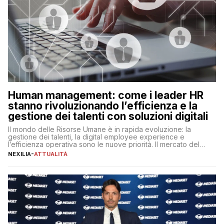
Human management: come i leader HR
stanno rivoluzionando l’efficienza e la
gestione dei talenti con soluzioni digitali
Il mondo delle Risorse Umane è in rapida evoluzione: la
gestione dei talenti, la digital employee experience e
l’efficienza operativa sono le nuove priorità. Il mercato del
lavoro, d’altra parte, è sempre più competitivo con una lotta
NEXILIA
-
ATTUALITÀ
per aggiudicarsi i talenti più validi che si intensifica e le
aspettative dei dipendenti in continua evoluzione. I […]