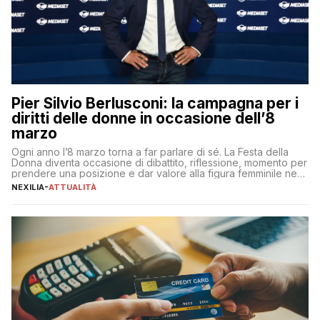
Pier Silvio Berlusconi: la campagna per i
diritti delle donne in occasione dell’8
marzo
Ogni anno l’8 marzo torna a far parlare di sé. La Festa della
Donna diventa occasione di dibattito, riflessione, momento per
prendere una posizione e dar valore alla figura femminile nella
sua complessità e crucialità. A lanciare un messaggio “forte e
NEXILIA
-
ATTUALITÀ
chiaro” quest’anno è stato anche Pier Silvio Berlusconi,
amministratore delegato di Mediaset, che ha […]