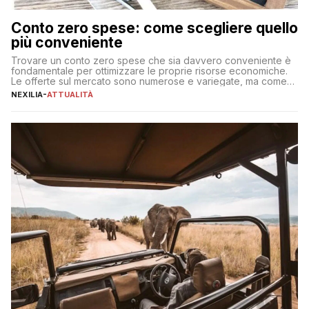
Conto zero spese: come scegliere quello
più conveniente
Trovare un conto zero spese che sia davvero conveniente è
fondamentale per ottimizzare le proprie risorse economiche.
Le offerte sul mercato sono numerose e variegate, ma come
individuare quella più adatta alle proprie esigenze senza
NEXILIA
-
ATTUALITÀ
incorrere in costi nascosti? Optare per un conto zero spese
significa eliminare le spese di gestione che spesso incidono
sul […]