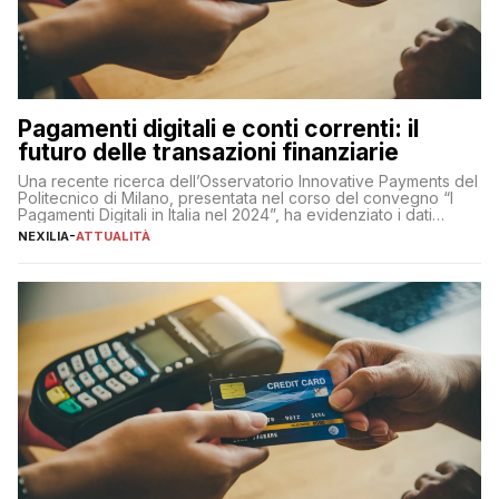
Pagamenti digitali e conti correnti: il
futuro delle transazioni finanziarie
Una recente ricerca dell’Osservatorio Innovative Payments del
Politecnico di Milano, presentata nel corso del convegno “I
Pagamenti Digitali in Italia nel 2024”, ha evidenziato i dati
definitivi del primo semestre 2024 relativamente alle
NEXILIA
-
ATTUALITÀ
transazioni dei pagamenti digitali con carta nel nostro Paese:
223 miliardi di euro. Si ritiene che il totale relativo ai 12 mesi […]