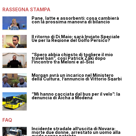
RASSEGNA STAMPA
Pane, latte e assorbenti: cosa cambierà
con la prossima manovra di bilancio
Il ritorno di Di Maio: sarà Inviato Speciale
Ue per la Regione del Golfo Persico?
“Spero abbia chiesto di togliere il mio
travel ban”, così Patrick Zaki dopo
l’incontro tra Meloni e al-Sisi
Morgan avrà un incarico nel Ministero
della Cultura, l’annuncio di Vittorio Sgarbi
“Mi hanno cacciata dal bus per il velo”: la
denuncia di Aicha a Modena
FAQ
Incidente stradale all’uscita di Novara:
morte due donne, arrestato un uomo alla
guida senza patente