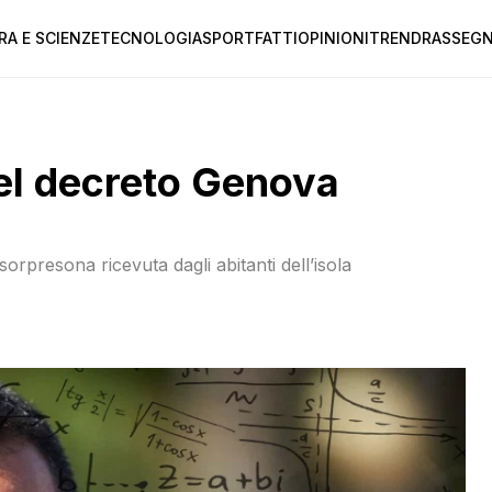
RA E SCIENZE
TECNOLOGIA
SPORT
FATTI
OPINIONI
TREND
RASSEGN
nel decreto Genova
orpresona ricevuta dagli abitanti dell’isola