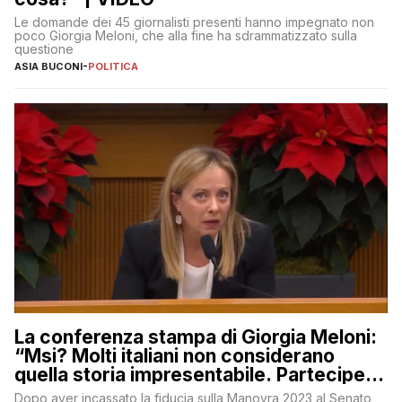
Le domande dei 45 giornalisti presenti hanno impegnato non
poco Giorgia Meloni, che alla fine ha sdrammatizzato sulla
questione
ASIA BUCONI
-
POLITICA
La conferenza stampa di Giorgia Meloni:
“Msi? Molti italiani non considerano
quella storia impresentabile. Parteciperò
al 25 aprile”
Dopo aver incassato la fiducia sulla Manovra 2023 al Senato,