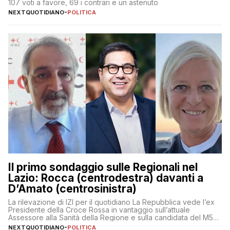
107 voti a favore, 69 i contrari e un astenuto
NEXTQUOTIDIANO
-
POLITICA
Il primo sondaggio sulle Regionali nel
Lazio: Rocca (centrodestra) davanti a
D’Amato (centrosinistra)
La rilevazione di IZI per il quotidiano La Repubblica vede l’ex
Presidente della Croce Rossa in vantaggio sull’attuale
Assessore alla Sanità della Regione e sulla candidata del M5S
Donatella Bianchi
NEXTQUOTIDIANO
-
POLITICA