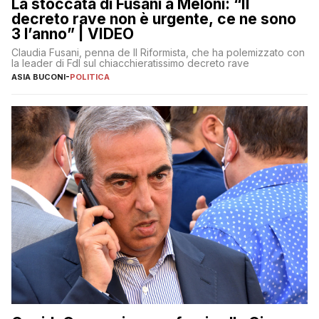
La stoccata di Fusani a Meloni: “Il
decreto rave non è urgente, ce ne sono
3 l’anno” | VIDEO
Claudia Fusani, penna de Il Riformista, che ha polemizzato con
la leader di FdI sul chiacchieratissimo decreto rave
ASIA BUCONI
-
POLITICA