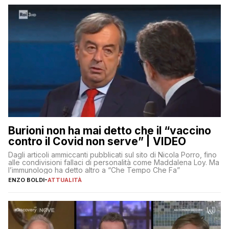
Burioni non ha mai detto che il “vaccino
contro il Covid non serve” | VIDEO
Dagli articoli ammiccanti pubblicati sul sito di Nicola Porro, fino
alle condivisioni fallaci di personalità come Maddalena Loy. Ma
l’immunologo ha detto altro a “Che Tempo Che Fa”
ENZO BOLDI
-
ATTUALITÀ