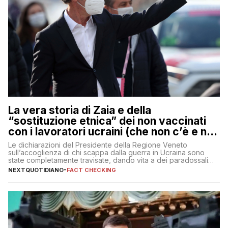
La vera storia di Zaia e della
“sostituzione etnica” dei non vaccinati
con i lavoratori ucraini (che non c’è e non
ci sarà)
Le dichiarazioni del Presidente della Regione Veneto
sull’accoglienza di chi scappa dalla guerra in Ucraina sono
state completamente travisate, dando vita a dei paradossali
falsi che girano sui social
NEXTQUOTIDIANO
-
FACT CHECKING