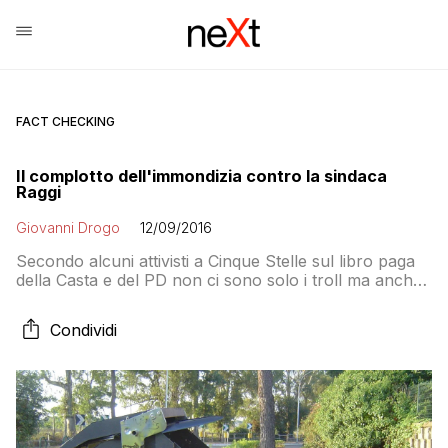
FACT CHECKING
Il complotto dell'immondizia contro la sindaca
Raggi
Giovanni Drogo
12/09/2016
Secondo alcuni attivisti a Cinque Stelle sul libro paga
della Casta e del PD non ci sono solo i troll ma anche
quelli che lasciano l’immondizia per strada per
screditare l’operato di Raggi e Muraro. Vediamo cosa
Condividi
succede veramente, invece