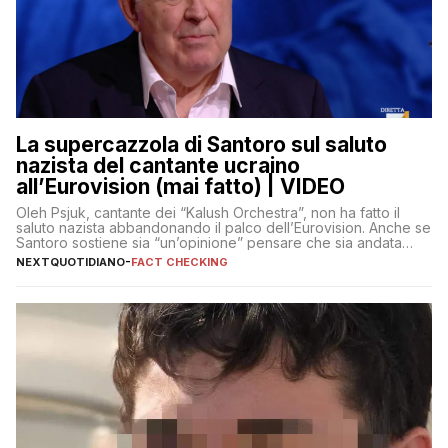
La supercazzola di Santoro sul saluto
nazista del cantante ucraino
all’Eurovision (mai fatto) | VIDEO
Oleh Psjuk, cantante dei “Kalush Orchestra”, non ha fatto il
saluto nazista abbandonando il palco dell’Eurovision. Anche se
Santoro sostiene sia “un’opinione” pensare che sia andata
così
NEXTQUOTIDIANO
-
FACT CHECKING