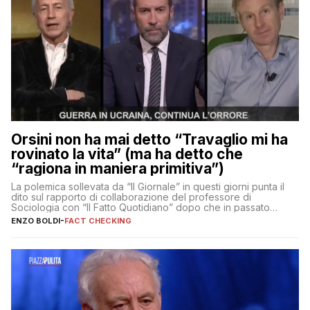
Orsini non ha mai detto “Travaglio mi ha
rovinato la vita” (ma ha detto che
“ragiona in maniera primitiva”)
La polemica sollevata da “Il Giornale” in questi giorni punta il
dito sul rapporto di collaborazione del professore di
Sociologia con “Il Fatto Quotidiano” dopo che in passato
erano volati stracci
ENZO BOLDI
-
FACT CHECKING