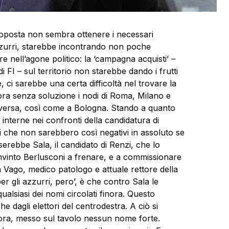
roposta non sembra ottenere i necessari
 azzurri, starebbe incontrando non poche
are nell’agone politico: la ‘campagna acquisti’ –
di FI – sul territorio non starebbe dando i frutti
, ci sarebbe una certa difficoltà nel trovare la
ncora senza soluzione i nodi di Roma, Milano e
diversa, così come a Bologna. Stando a quanto
 interne nei confronti della candidatura di
 che non sarebbero così negativi in assoluto se
erebbe Sala, il candidato di Renzi, che lo
nvinto Berlusconi a frenare, e a commissionare
 Vago, medico patologo e attuale rettore della
er gli azzurri, pero’, è che contro Sala le
alsiasi dei nomi circolati finora. Questo
 dagli elettori del centrodestra. A ciò si
d ora, messo sul tavolo nessun nome forte.