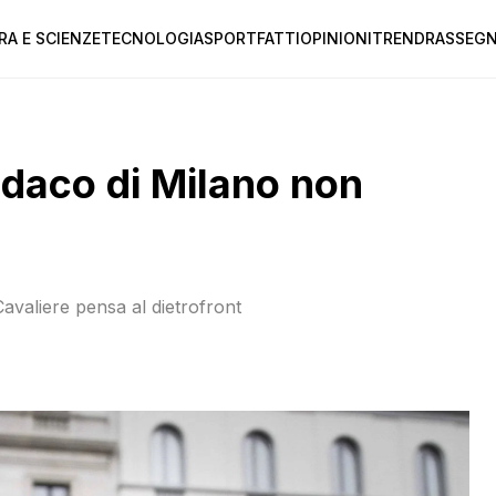
RA E SCIENZE
TECNOLOGIA
SPORT
FATTI
OPINIONI
TREND
RASSEGN
ndaco di Milano non
 Cavaliere pensa al dietrofront