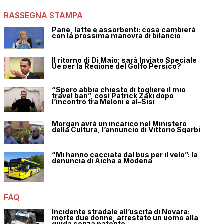
RASSEGNA STAMPA
Pane, latte e assorbenti: cosa cambierà
con la prossima manovra di bilancio
Il ritorno di Di Maio: sarà Inviato Speciale
Ue per la Regione del Golfo Persico?
“Spero abbia chiesto di togliere il mio
travel ban”, così Patrick Zaki dopo
l’incontro tra Meloni e al-Sisi
Morgan avrà un incarico nel Ministero
della Cultura, l’annuncio di Vittorio Sgarbi
“Mi hanno cacciata dal bus per il velo”: la
denuncia di Aicha a Modena
FAQ
Incidente stradale all’uscita di Novara:
morte due donne, arrestato un uomo alla
guida senza patente