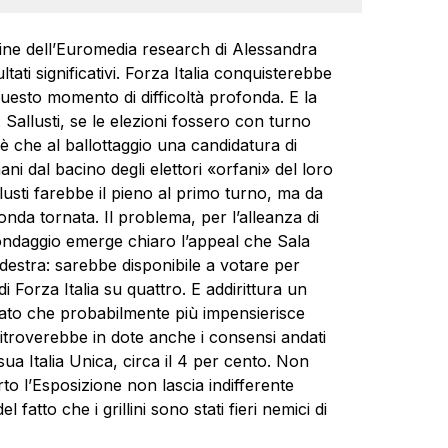
agine dell’Euromedia research di Alessandra
ti significativi. Forza Italia conquisterebbe
questo momento di difficoltà profonda. E la
Sallusti, se le elezioni fossero con turno
è che al ballottaggio una candidatura di
 dal bacino degli elettori «orfani» del loro
usti farebbe il pieno al primo turno, ma da
onda tornata. Il problema, per l’alleanza di
sondaggio emerge chiaro l’appeal che Sala
destra: sarebbe disponibile a votare per
i Forza Italia su quattro. E addirittura un
l dato che probabilmente più impensierisce
itroverebbe in dote anche i consensi andati
ua Italia Unica, circa il 4 per cento. Non
to l’Esposizione non lascia indifferente
 fatto che i grillini sono stati fieri nemici di