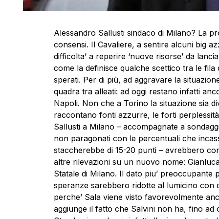
Alessandro Sallusti sindaco di Milano? La p
consensi. Il Cavaliere, a sentire alcuni big
difficolta’ a reperire ‘nuove risorse’ da lanci
come la definisce qualche scettico tra le fila 
sperati. Per di più, ad aggravare la situazione
quadra tra alleati: ad oggi restano infatti a
Napoli. Non che a Torino la situazione sia 
raccontano fonti azzurre, le forti perplessità
Sallusti a Milano – accompagnate a sondaggi
non paragonati con le percentuali che incass
staccherebbe di 15-20 punti – avrebbero co
altre rilevazioni su un nuovo nome: Gianluca
Statale di Milano. Il dato piu’ preoccupante p
speranze sarebbero ridotte al lumicino con qu
perche’ Sala viene visto favorevolmente anche
aggiunge il fatto che Salvini non ha, fino a