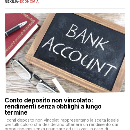
offrono vantaggi economici a lungo termine, come minori costi
NEXILIA
-
ECONOMIA
di gestione e benefici fiscali. Tuttavia, l’acquisto di un’auto
nuova rappresenta un impegno finanziario significativo. Come
fare se non […]
Conto deposito non vincolato:
rendimenti senza obblighi a lungo
termine
I conti deposito non vincolati rappresentano la scelta ideale
per tutti coloro che desiderano ottenere un rendimento dai
propri risparmi senza rinunciare ad utilizzarli in caso di