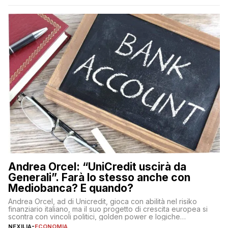
funzionamento e le implicazioni di questi asset digitali. Dubbi
sulle criptovalute: […]
Andrea Orcel: “UniCredit uscirà da
Generali”. Farà lo stesso anche con
Mediobanca? E quando?
Andrea Orcel, ad di Unicredit, gioca con abilità nel risiko
finanziario italiano, ma il suo progetto di crescita europea si
scontra con vincoli politici, golden power e logiche
protezionistiche. Orcel e la mossa su Generali Andrea Orcel,
NEXILIA
-
ECONOMIA