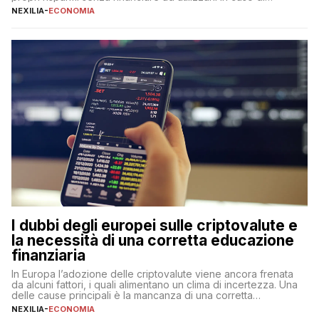
necessità. A differenza delle forme vincolate tradizionali,
NEXILIA
-
ECONOMIA
questa tipologia consente di accedere alle somme versate in
qualsiasi momento, offrendo un equilibrio tra sicurezza,
flessibilità e rendimento. Come funzionano […]
I dubbi degli europei sulle criptovalute e
la necessità di una corretta educazione
finanziaria
In Europa l’adozione delle criptovalute viene ancora frenata
da alcuni fattori, i quali alimentano un clima di incertezza. Una
delle cause principali è la mancanza di una corretta
educazione finanziaria, che impedisce ad una larga parte della
NEXILIA
-
ECONOMIA
popolazione di comprendere in modo adeguato il