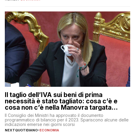
ad di Unicredit, continua a sorprendere per la sua capacità di
muoversi con decisione in un contesto finanziario […]
Il taglio dell’IVA sui beni di prima
necessità è stato tagliato: cosa c’è e
cosa non c’è nella Manovra targata
Meloni
Il Consiglio dei Ministri ha approvato il documento
programmatico di bilancio per il 2023. Spariscono alcune delle
indicazioni emerse nei giorni scorsi
NEXTQUOTIDIANO
-
ECONOMIA