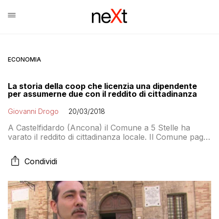
ECONOMIA
La storia della coop che licenzia una dipendente
per assumerne due con il reddito di cittadinanza
Giovanni Drogo
20/03/2018
A Castelfidardo (Ancona) il Comune a 5 Stelle ha
varato il reddito di cittadinanza locale. Il Comune paga
400 euro al mese per sei mesi e le aziende hanno la
manodopera a costo zero. E proprio per quello
Condividi
sembra preferiscano ricorrere alle “borse lavoro”
invece che assumere nuovi dipendenti