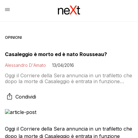
OPINIONI
Casaleggio è morto ed è nato Rousseau?
Alessandro D'Amato
13/04/2016
Oggi il Corriere della Sera annuncia in un trafiletto che
dopo la morte di Casaleggio è entrata in funzione
Rousseau, «il suo ultimo regalo». Scrive il quotidiano:
Per lui era il simbolo dell’innovazione politica e della
Condividi
democrazia partecipata: uno dei lasciti di Casaleggio al
M5s è il sistema operativo «Rousseau», piattaforma di
dialogo e gestione […]
Oggi il Corriere della Sera annuncia in un trafiletto che
dopo la morte di Casaleggio è entrata in funzione