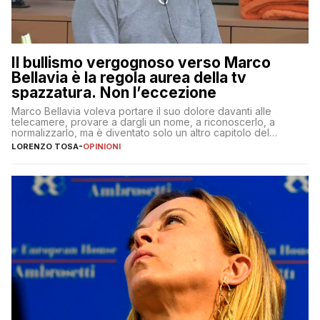
Il bullismo vergognoso verso Marco
Bellavia è la regola aurea della tv
spazzatura. Non l’eccezione
Marco Bellavia voleva portare il suo dolore davanti alle
telecamere, provare a dargli un nome, a riconoscerlo, a
normalizzarlo, ma è diventato solo un altro capitolo del
copione
LORENZO TOSA
-
OPINIONI