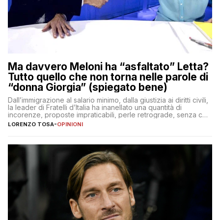
Ma davvero Meloni ha “asfaltato” Letta?
Tutto quello che non torna nelle parole di
“donna Giorgia” (spiegato bene)
Dall’immigrazione al salario minimo, dalla giustizia ai diritti civili,
la leader di Fratelli d’Italia ha inanellato una quantità di
incorenze, proposte impraticabili, perle retrograde, senza che
nessuno – a destra come a sinistra – glielo abbia fatto notare
LORENZO TOSA
-
OPINIONI