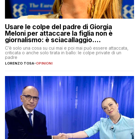
Usare le colpe del padre di Giorgia
Meloni per attaccare la figlia non è
giornalismo: è sciacallaggio.
Dimostriamo di essere diversi
C’è solo una cosa su cui mai e poi mai può essere attaccata,
criticata o anche solo tirata in ballo: le colpe private di un
padre
LORENZO TOSA
-
OPINIONI