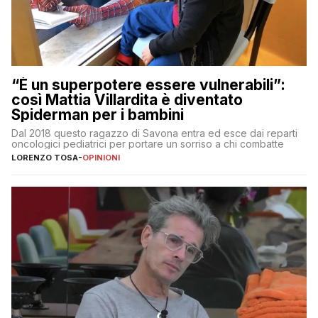
“È un superpotere essere vulnerabili”:
così Mattia Villardita è diventato
Spiderman per i bambini
Dal 2018 questo ragazzo di Savona entra ed esce dai reparti
oncologici pediatrici per portare un sorriso a chi combatte
LORENZO TOSA
-
OPINIONI