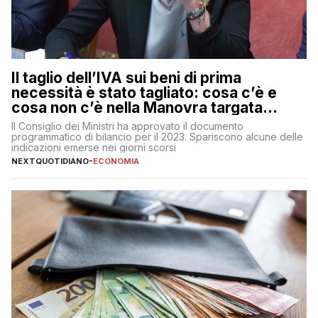
Il taglio dell’IVA sui beni di prima
necessità è stato tagliato: cosa c’è e
cosa non c’è nella Manovra targata
Meloni
Il Consiglio dei Ministri ha approvato il documento
programmatico di bilancio per il 2023. Spariscono alcune delle
indicazioni emerse nei giorni scorsi
NEXTQUOTIDIANO
-
ECONOMIA