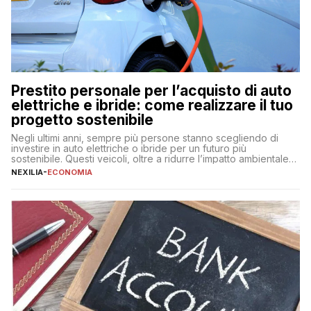
Prestito personale per l’acquisto di auto
elettriche e ibride: come realizzare il tuo
progetto sostenibile
Negli ultimi anni, sempre più persone stanno scegliendo di
investire in auto elettriche o ibride per un futuro più
sostenibile. Questi veicoli, oltre a ridurre l’impatto ambientale,
offrono vantaggi economici a lungo termine, come minori costi
NEXILIA
-
ECONOMIA
di gestione e benefici fiscali. Tuttavia, l’acquisto di un’auto
nuova rappresenta un impegno finanziario significativo. Come
fare se non […]