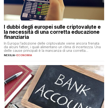
I dubbi degli europei sulle criptovalute e
la necessità di una corretta educazione
finanziaria
In Europa l’adozione delle criptovalute viene ancora frenata
da alcuni fattori, i quali alimentano un clima di incertezza. Una
delle cause principali è la mancanza di una corretta
educazione finanziaria, che impedisce ad una larga parte della
NEXILIA
-
ECONOMIA
popolazione di comprendere in modo adeguato il
funzionamento e le implicazioni di questi asset digitali. Dubbi
sulle criptovalute: […]