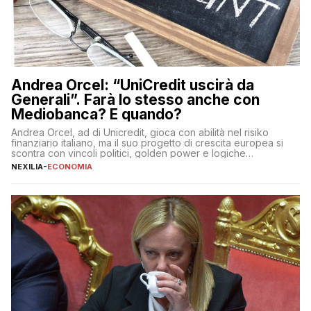
Andrea Orcel: “UniCredit uscirà da
Generali”. Farà lo stesso anche con
Mediobanca? E quando?
Andrea Orcel, ad di Unicredit, gioca con abilità nel risiko
finanziario italiano, ma il suo progetto di crescita europea si
scontra con vincoli politici, golden power e logiche
protezionistiche. Orcel e la mossa su Generali Andrea Orcel,
NEXILIA
-
ECONOMIA
ad di Unicredit, continua a sorprendere per la sua capacità di
muoversi con decisione in un contesto finanziario […]