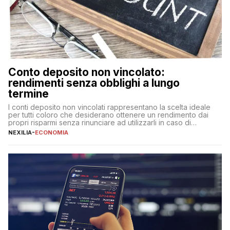
Conto deposito non vincolato:
rendimenti senza obblighi a lungo
termine
I conti deposito non vincolati rappresentano la scelta ideale
per tutti coloro che desiderano ottenere un rendimento dai
propri risparmi senza rinunciare ad utilizzarli in caso di
necessità. A differenza delle forme vincolate tradizionali,
NEXILIA
-
ECONOMIA
questa tipologia consente di accedere alle somme versate in
qualsiasi momento, offrendo un equilibrio tra sicurezza,
flessibilità e rendimento. Come funzionano […]