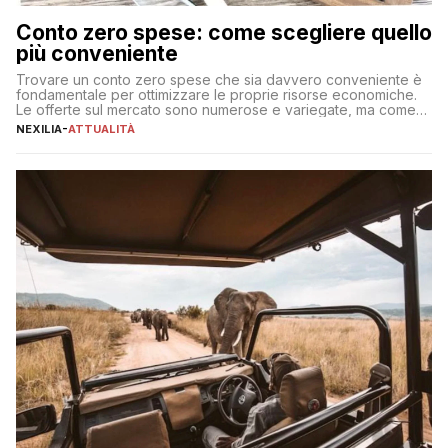
Conto zero spese: come scegliere quello
più conveniente
Trovare un conto zero spese che sia davvero conveniente è
fondamentale per ottimizzare le proprie risorse economiche.
Le offerte sul mercato sono numerose e variegate, ma come
individuare quella più adatta alle proprie esigenze senza
NEXILIA
-
ATTUALITÀ
incorrere in costi nascosti? Optare per un conto zero spese
significa eliminare le spese di gestione che spesso incidono
sul […]