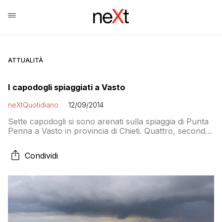
ATTUALITÀ
I capodogli spiaggiati a Vasto
neXtQuotidiano
12/09/2014
Sette capodogli si sono arenati sulla spiaggia di Punta
Penna a Vasto in provincia di Chieti. Quattro, secondo
le prime informazioni, sono sicuramente vivi, due
sarebbero già morti mentre dell’ultimo non si hanno
Condividi
informazioni. I cetacei sono stati avvistati questa
mattina poco dopo le sette da alcuni surfisti che
hanno avvertito la vicina Capitaneria di […]