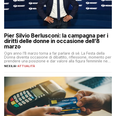
Pier Silvio Berlusconi: la campagna per i
diritti delle donne in occasione dell’8
marzo
Ogni anno l’8 marzo torna a far parlare di sé. La Festa della
Donna diventa occasione di dibattito, riflessione, momento per
prendere una posizione e dar valore alla figura femminile nella
sua complessità e crucialità. A lanciare un messaggio “forte e
NEXILIA
-
ATTUALITÀ
chiaro” quest’anno è stato anche Pier Silvio Berlusconi,
amministratore delegato di Mediaset, che ha […]