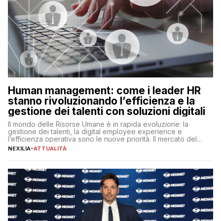
Human management: come i leader HR
stanno rivoluzionando l’efficienza e la
gestione dei talenti con soluzioni digitali
Il mondo delle Risorse Umane è in rapida evoluzione: la
gestione dei talenti, la digital employee experience e
l’efficienza operativa sono le nuove priorità. Il mercato del
lavoro, d’altra parte, è sempre più competitivo con una lotta
NEXILIA
-
ATTUALITÀ
per aggiudicarsi i talenti più validi che si intensifica e le
aspettative dei dipendenti in continua evoluzione. I […]