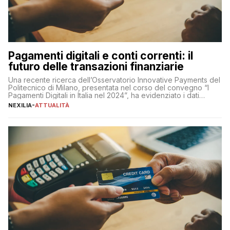
Pagamenti digitali e conti correnti: il
futuro delle transazioni finanziarie
Una recente ricerca dell’Osservatorio Innovative Payments del
Politecnico di Milano, presentata nel corso del convegno “I
Pagamenti Digitali in Italia nel 2024”, ha evidenziato i dati
definitivi del primo semestre 2024 relativamente alle
NEXILIA
-
ATTUALITÀ
transazioni dei pagamenti digitali con carta nel nostro Paese:
223 miliardi di euro. Si ritiene che il totale relativo ai 12 mesi […]