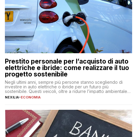
Prestito personale per l’acquisto di auto
elettriche e ibride: come realizzare il tuo
progetto sostenibile
Negli ultimi anni, sempre più persone stanno scegliendo di
investire in auto elettriche o ibride per un futuro più
sostenibile. Questi veicoli, oltre a ridurre l’impatto ambientale,
offrono vantaggi economici a lungo termine, come minori costi
NEXILIA
-
ECONOMIA
di gestione e benefici fiscali. Tuttavia, l’acquisto di un’auto
nuova rappresenta un impegno finanziario significativo. Come
fare se non […]