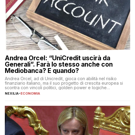
Andrea Orcel: “UniCredit uscirà da
Generali”. Farà lo stesso anche con
Mediobanca? E quando?
Andrea Orcel, ad di Unicredit, gioca con abilità nel risiko
finanziario italiano, ma il suo progetto di crescita europea si
scontra con vincoli politici, golden power e logiche
protezionistiche. Orcel e la mossa su Generali Andrea Orcel,
NEXILIA
-
ECONOMIA
ad di Unicredit, continua a sorprendere per la sua capacità di
muoversi con decisione in un contesto finanziario […]