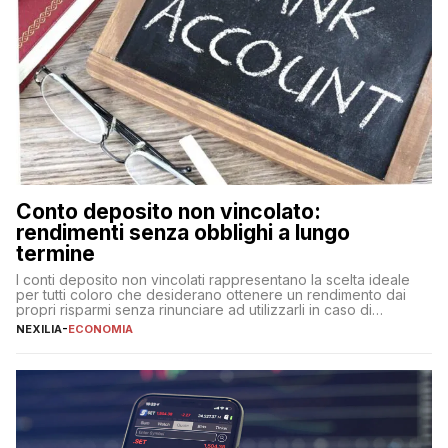
Conto deposito non vincolato:
rendimenti senza obblighi a lungo
termine
I conti deposito non vincolati rappresentano la scelta ideale
per tutti coloro che desiderano ottenere un rendimento dai
propri risparmi senza rinunciare ad utilizzarli in caso di
necessità. A differenza delle forme vincolate tradizionali,
NEXILIA
-
ECONOMIA
questa tipologia consente di accedere alle somme versate in
qualsiasi momento, offrendo un equilibrio tra sicurezza,
flessibilità e rendimento. Come funzionano […]