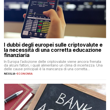
I dubbi degli europei sulle criptovalute e
la necessità di una corretta educazione
finanziaria
In Europa l’adozione delle criptovalute viene ancora frenata
da alcuni fattori, i quali alimentano un clima di incertezza. Una
delle cause principali è la mancanza di una corretta
educazione finanziaria, che impedisce ad una larga parte della
NEXILIA
-
ECONOMIA
popolazione di comprendere in modo adeguato il
funzionamento e le implicazioni di questi asset digitali. Dubbi
sulle criptovalute: […]