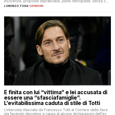
incorenze, proposte impraticabili, perle retrograde, senza che
nessuno – a destra come a sinistra – glielo abbia fatto notare
LORENZO TOSA
-
OPINIONI
È finita con lui “vittima” e lei accusata di
essere una “sfasciafamiglie”.
L’evitabilissima caduta di stile di Totti
L’intervista rilasciata da Francesco Totti al Corriere della Sera
sta facendo discutere a causa di alcune dichiarazioni dell’ex