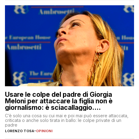
Usare le colpe del padre di Giorgia
Meloni per attaccare la figlia non è
giornalismo: è sciacallaggio.
Dimostriamo di essere diversi
C’è solo una cosa su cui mai e poi mai può essere attaccata,
criticata o anche solo tirata in ballo: le colpe private di un
padre
LORENZO TOSA
-
OPINIONI