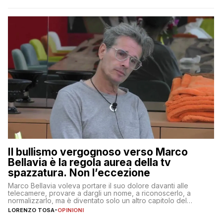
Il bullismo vergognoso verso Marco
Bellavia è la regola aurea della tv
spazzatura. Non l’eccezione
Marco Bellavia voleva portare il suo dolore davanti alle
telecamere, provare a dargli un nome, a riconoscerlo, a
normalizzarlo, ma è diventato solo un altro capitolo del
copione
LORENZO TOSA
-
OPINIONI