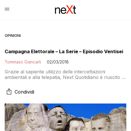
OPINIONI
Campagna Elettorale – La Serie – Episodio Ventisei
Tommaso Giancarli
02/03/2018
Grazie al sapiente utilizzo delle intercettazioni
ambientali e alla telepatia, Next Quotidiano è riuscito a
entrare in possesso di discorsi e dialoghi captati nelle
sedi dei principali partiti e movimenti politici italiani. Ve
Condividi
ne proporremo uno al giorno, per tutto il periodo della
campagna elettorale, come contributo alla verità e per
dare modo ai lettori […]